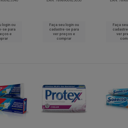
8906925540
EAN: 7898906925656
EAN: 7896
 login ou
Faça seu login ou
Faça seu
e-se para
cadastre-se para
cadastre
reços e
ver preços e
ver pr
prar
comprar
com