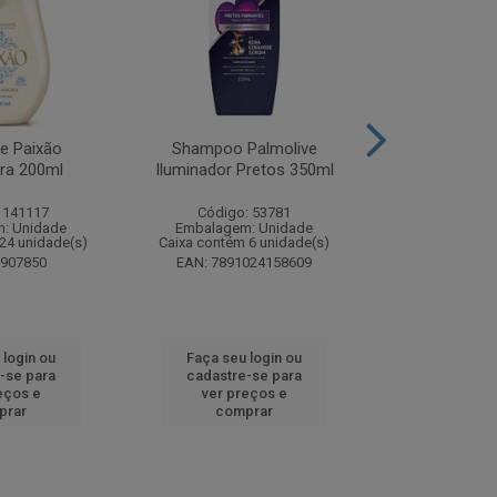
te Paixão
Shampoo Palmolive
Creme Dent
ora 200ml
Iluminador Pretos 350ml
Luminous W
Correc
 141117
Código: 53781
Código:
: Unidade
Embalagem: Unidade
Embalagem
24 unidade(s)
Caixa contém 6 unidade(s)
Caixa contém 
8907850
EAN: 7891024158609
EAN: 7509
 login ou
Faça seu login ou
Faça seu 
-se para
cadastre-se para
cadastre
eços e
ver preços e
ver pr
prar
comprar
comp