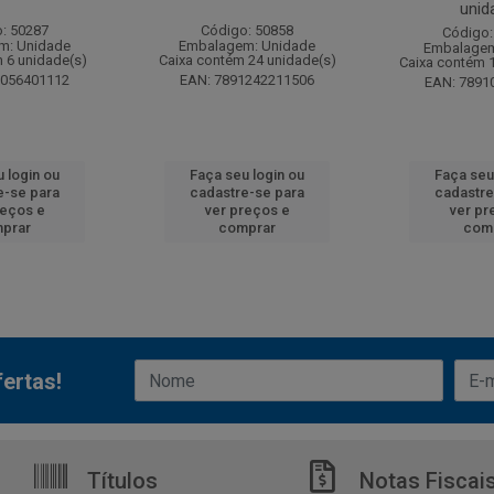
unid
: 50287
Código: 50858
Código:
m: Unidade
Embalagem: Unidade
Embalagem
 6 unidade(s)
Caixa contém 24 unidade(s)
Caixa contém 
6056401112
EAN: 7891242211506
EAN: 7891
 login ou
Faça seu login ou
Faça seu
e-se para
cadastre-se para
cadastre
reços e
ver preços e
ver pr
prar
comprar
com
ertas!
Títulos
Notas Fiscai