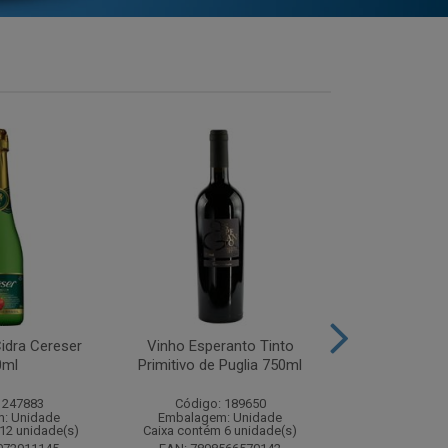
idra Cereser
Vinho Esperanto Tinto
Whisky Ballan
0ml
Primitivo de Puglia 750ml
750
 247883
Código: 189650
Código:
: Unidade
Embalagem: Unidade
Embalagem
12 unidade(s)
Caixa contém 6 unidade(s)
Caixa contém 