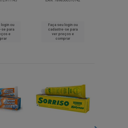
072911145
EAN: 7898566570142
EAN: 5000
 login ou
Faça seu login ou
Faça seu 
-se para
cadastre-se para
cadastre
eços e
ver preços e
ver pr
prar
comprar
comp