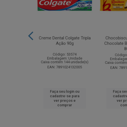
k Odorizador
Creme Dental Colgate Tripla
Chocobiscu
iquido Lavanda
Ação 90g
Chocolate B
y 60ml
8
Código: 53574
: 261880
Código
Embalagem: Unidade
m: Unidade
Embalage
Caixa contém 144 unidade(s)
 24 unidade(s)
Caixa contém
EAN: 7891024132005
4650015773
EAN: 789
u login ou
Faça seu login ou
Faça seu
e-se para
cadastre-se para
cadastr
reços e
ver preços e
ver p
mprar
comprar
com