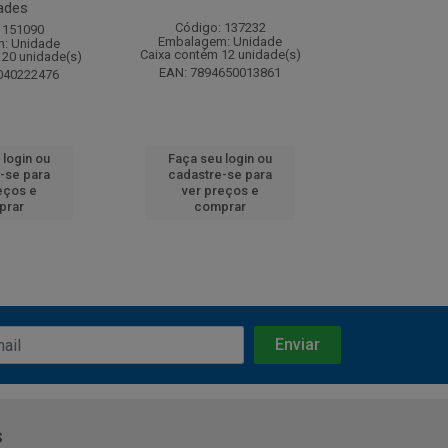
ades
Código: 137232
Código:
 151090
Embalagem: Unidade
Embalagem
: Unidade
Caixa contém 12 unidade(s)
Caixa contém 
120 unidade(s)
EAN: 7894650013861
EAN: 7891
040222476
 login ou
Faça seu login ou
Faça seu 
-se para
cadastre-se para
cadastre
eços e
ver preços e
ver pr
prar
comprar
comp
s