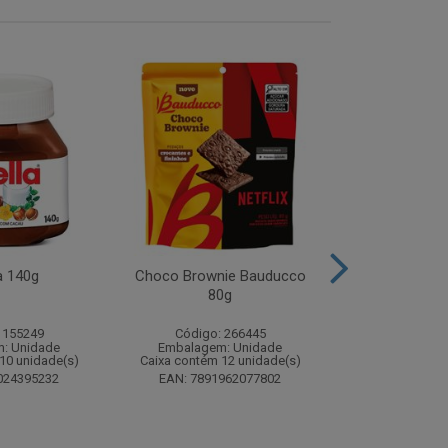
a 140g
Choco Brownie Bauducco
Complemento
80g
Sustagen K
Chocolate S
 155249
Código: 266445
Código:
: Unidade
Embalagem: Unidade
Embalagem
10 unidade(s)
Caixa contém 12 unidade(s)
Caixa contém 
024395232
EAN: 7891962077802
EAN: 7898