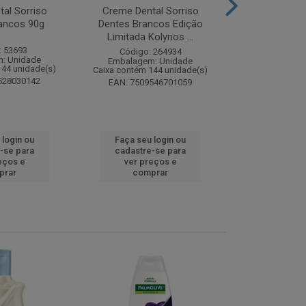
al Sorriso
Creme Dental Sorriso
Sabonete Ba
ancos 90g
Dentes Brancos Edição
Limpeza Profu
Limitada Kolynos ...
85
: 53693
Código: 264934
Código:
: Unidade
Embalagem: Unidade
Embalagem
144 unidade(s)
Caixa contém 144 unidade(s)
Caixa contém 
528030142
EAN: 7509546701059
EAN: 7891
 login ou
Faça seu login ou
Faça seu 
-se para
cadastre-se para
cadastre
eços e
ver preços e
ver pr
prar
comprar
comp