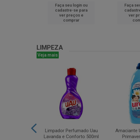
u login ou
Faça seu login ou
Faça seu
e-se para
cadastre-se para
cadastr
reços e
ver preços e
ver p
mprar
comprar
com
LIMPEZA
Veja mais
m Bruto 1L
Limpador Perfumado Uau
Amaciante U
Lavanda e Conforto 500ml
Primaver