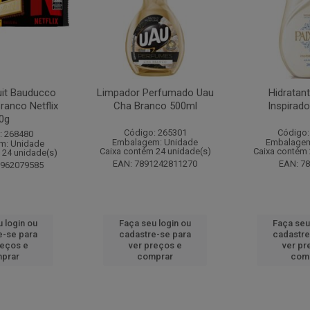
it Bauducco
Limpador Perfumado Uau
Hidratan
ranco Netflix
Cha Branco 500ml
Inspirad
0g
Código: 265301
Código:
: 268480
Embalagem: Unidade
Embalagem
m: Unidade
Caixa contém 24 unidade(s)
Caixa contém 
 24 unidade(s)
EAN: 7891242811270
EAN: 7
1962079585
 login ou
Faça seu login ou
Faça seu
e-se para
cadastre-se para
cadastre
reços e
ver preços e
ver pr
prar
comprar
com