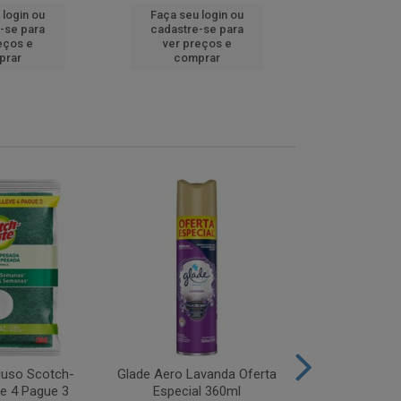
 login ou
Faça seu login ou
Faça seu 
-se para
cadastre-se para
cadastre
eços e
ver preços e
ver pr
prar
comprar
comp
iuso Scotch-
Glade Aero Lavanda Oferta
Desinfetant
ve 4 Pague 3
Especial 360ml
Origina