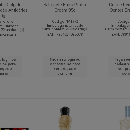
tal Colgate
Sabonete Barra Protex
Creme Dent
ção Anticáries
Cream 85g
Dentes Br
80g
Código: 141972
Código
: 53576
Embalagem: Unidade
Embalagem
m: Unidade
Caixa contém 72 unidade(s)
Caixa contém 
 72 unidade(s)
EAN: 7891024035078
EAN: 7891
1024134610
 login ou
Faça seu login ou
Faça seu
e-se para
cadastre-se para
cadastre
reços e
ver preços e
ver pr
prar
comprar
com