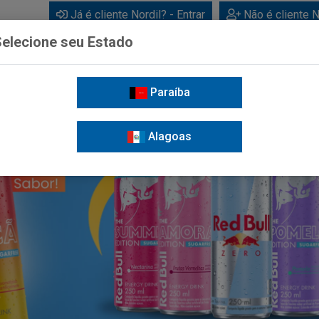
Já é cliente Nordil? - Entrar
Não é cliente N
elecione seu Estado
Paraíba
BEBIDAS
CUIDADOS PESSOAIS
LIMPEZA
FOR
Alagoas