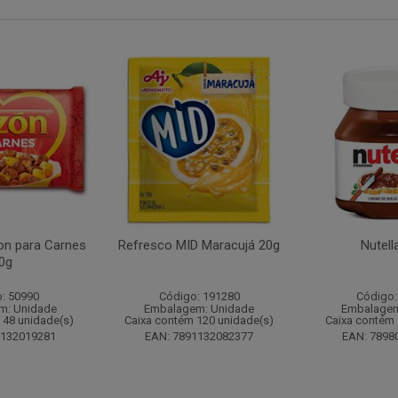
n para Carnes
Refresco MID Maracujá 20g
Nutell
0g
: 50990
Código: 191280
Código:
m: Unidade
Embalagem: Unidade
Embalagem
 48 unidade(s)
Caixa contém 120 unidade(s)
Caixa contém 
1132019281
EAN: 7891132082377
EAN: 7898