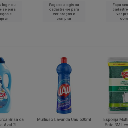
 login ou
Faça seu login ou
Faça seu
e-se para
cadastre-se para
cadastre
reços e
ver preços e
ver pr
prar
comprar
com
rca Brisa da
Multiuso Lavanda Uau 500ml
Esponja Mult
a Azul 2L
Brite 3M Le