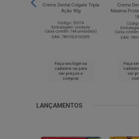
te Pinho Sol
Creme Dental Colgate Tripla
Creme Den
inal 1L
Ação 90g
Máxima Prote
1
o: 53883
Código: 53574
Código
m: Unidade
Embalagem: Unidade
Embalage
 12 unidade(s)
Caixa contém 144 unidade(s)
Caixa contém
1024194607
EAN: 7891024132005
EAN: 789
u login ou
Faça seu login ou
Faça seu
e-se para
cadastre-se para
cadastr
reços e
ver preços e
ver p
mprar
comprar
com
LANÇAMENTOS