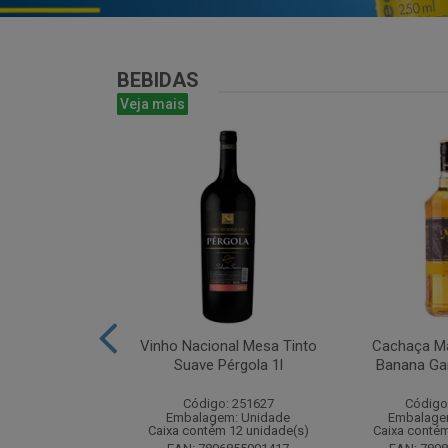
BEBIDAS
Veja mais
antines Finest
Vinho Nacional Mesa Tinto
Cachaça Ma
ohn 750ml
Suave Pérgola 1l
Banana Gar
: 265567
Código: 251627
Código
m: Unidade
Embalagem: Unidade
Embalage
m 6 unidade(s)
Caixa contém 12 unidade(s)
Caixa contém