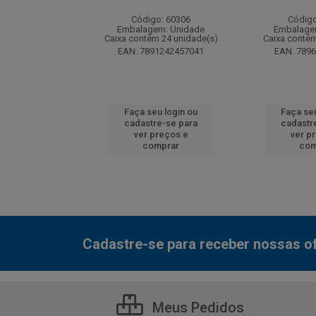
: 130077
Código: 60306
Código
m: Unidade
Embalagem: Unidade
Embalage
 12 unidade(s)
Caixa contém 24 unidade(s)
Caixa contém
7000800548
EAN: 7891242457041
EAN: 789
u login ou
Faça seu login ou
Faça seu
e-se para
cadastre-se para
cadastr
reços e
ver preços e
ver p
mprar
comprar
com
Cadastre-se para receber nossas of
Meus Pedidos