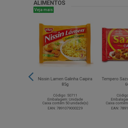
ALIMENTOS
Veja mais
uducco Duplo
Nissin Lamen Galinha Caipira
Tempero Sazo
0g Display com
85g
6
nidades
Código: 50711
Código
o: 50488
Embalagem: Unidade
Embalage
m: Unidade
Caixa contém 50 unidade(s)
Caixa contém
 112 unidade(s)
EAN: 7891079000229
EAN: 789
1962031170