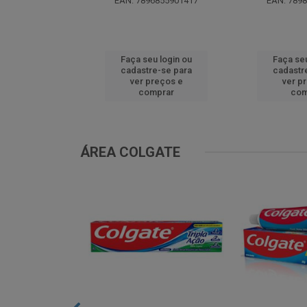
0299629536
EAN: 7896855901417
EAN: 789
u login ou
Faça seu login ou
Faça seu
e-se para
cadastre-se para
cadastr
reços e
ver preços e
ver p
mprar
comprar
com
ÁREA COLGATE