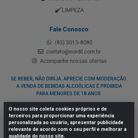
LIMPEZA
Fale Conosco
(83) 3015-8080
contato@nordil.com.br
Acompanhe nossas ofertas
SE BEBER, NÃO DIRIJA. APRECIE COM MODERAÇÃO.
A VENDA DE BEBIDAS ALCOÓLICAS É PROIBIDA
PARA MENORES DE 18 ANOS.
O nosso site coleta cookies próprios e de
Nordil Distribuidora - Avenida Liberdade, 2738, Bloco F -
terceiros para proporcionar uma experiência
Sesi - Bayeux/PB - CEP 58.111-400 - CNPJ
personalizada ao usuário, apresentar publicidade
03.775.813/0001-41
relevante de acordo com o seu perfil e melhorar a
qualidade do nosso site.