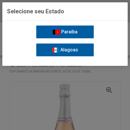
Selecione seu Estado
Baixe já o APP da Nordil
0
Paraíba
Alagoas
VOLTAR
INÍCIO
ESPUMANTES
ESPUMANTES
ESPUMANTE ALMADEN MOSCATEL ROSE DOCE 750ML