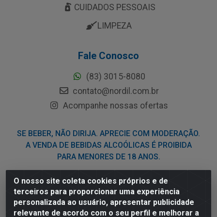
CUIDADOS PESSOAIS
LIMPEZA
Fale Conosco
(83) 3015-8080
contato@nordil.com.br
Acompanhe nossas ofertas
SE BEBER, NÃO DIRIJA. APRECIE COM MODERAÇÃO.
A VENDA DE BEBIDAS ALCOÓLICAS É PROIBIDA
PARA MENORES DE 18 ANOS.
O nosso site coleta cookies próprios e de
Nordil Distribuidora - Avenida Liberdade, 2738, Bloco F -
terceiros para proporcionar uma experiência
Sesi - Bayeux/PB - CEP 58.111-400 - CNPJ
personalizada ao usuário, apresentar publicidade
03.775.813/0001-41
relevante de acordo com o seu perfil e melhorar a