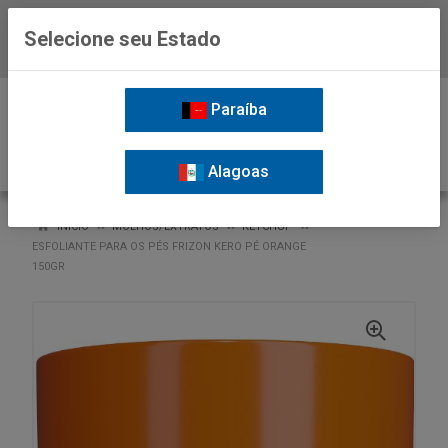
Selecione seu Estado
Baixe já o APP da Nordil
0
Paraíba
Alagoas
VOLTAR
INÍCIO
MOLHOS/EXTRATOS
KETCHUP
ESFOLIANTE PARA OS PÉS FRIZON KERO PÉ ORANGE
150GR