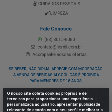
CUIDADOS PESSOAIS
LIMPEZA
Fale Conosco
(83) 3015-8080
contato@nordil.com.br
Acompanhe nossas ofertas
SE BEBER, NÃO DIRIJA. APRECIE COM MODERAÇÃO.
A VENDA DE BEBIDAS ALCOÓLICAS É PROIBIDA
PARA MENORES DE 18 ANOS.
O nosso site coleta cookies próprios e de
Nordil Distribuidora - Avenida Liberdade, 2738, Bloco F -
terceiros para proporcionar uma experiência
Sesi - Bayeux/PB - CEP 58.111-400 - CNPJ
personalizada ao usuário, apresentar publicidade
03.775.813/0001-41
relevante de acordo com o seu perfil e melhorar a