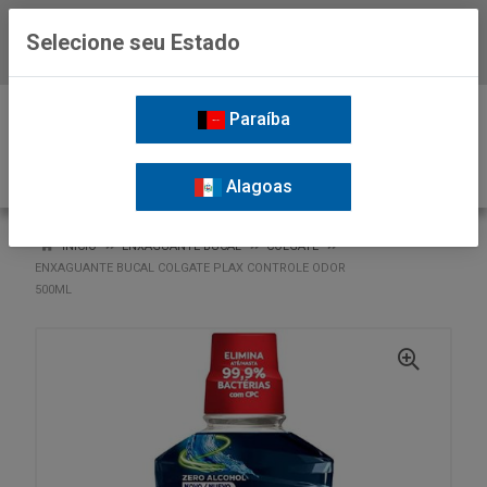
Selecione seu Estado
Baixe já o APP da Nordil
0
Paraíba
Alagoas
VOLTAR
INÍCIO
ENXAGUANTE BUCAL
COLGATE
ENXAGUANTE BUCAL COLGATE PLAX CONTROLE ODOR
500ML