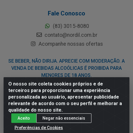
Fale Conosco
(83) 3015-8080
contato@nordil.com.br
Acompanhe nossas ofertas
SE BEBER, NÃO DIRIJA. APRECIE COM MODERAÇÃO. A
VENDA DE BEBIDAS ALCOÓLICAS É PROIBIDA PARA
MENORES DE 18 ANOS.
O nosso site coleta cookies próprios e de
terceiros para proporcionar uma experiência
Nordil Distribuidora - Avenida Liberdade, 2738, Bloco F - Sesi -
personalizada ao usuário, apresentar publicidade
Bayeux/PB - CEP 58.111-400 - CNPJ 03.775.813/0001-41
relevante de acordo com o seu perfil e melhorar a
qualidade do nosso site.
Aceito
Negar não essenciais
Preferências de Cookies