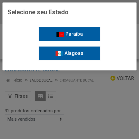
Selecione seu Estado
Baixe já o APP da Nordil
0
Paraíba
Alagoas
ENXAGUANTE BUCAL
VOLTAR
INÍCIO
SAUDE BUCAL
ENXAGUANTE BUCAL
Filtros
32 produtos ordenados por: