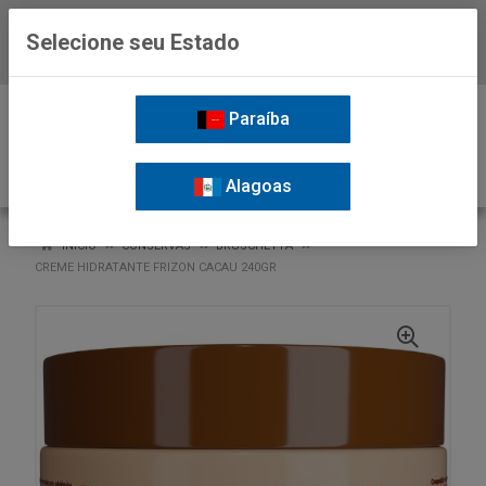
Selecione seu Estado
Baixe já o APP da Nordil
0
Paraíba
Alagoas
VOLTAR
INÍCIO
CONSERVAS
BRUSCHETTA
CREME HIDRATANTE FRIZON CACAU 240GR