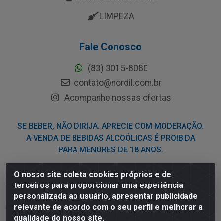
LIMPEZA
Fale Conosco
(83) 3015-8080
contato@nordil.com.br
Acompanhe nossas ofertas
SE BEBER, NÃO DIRIJA. APRECIE COM MODERAÇÃO.
A VENDA DE BEBIDAS ALCOÓLICAS É PROIBIDA
PARA MENORES DE 18 ANOS.
O nosso site coleta cookies próprios e de
Nordil Distribuidora - Avenida Liberdade, 2738, Bloco F -
terceiros para proporcionar uma experiência
Sesi - Bayeux/PB - CEP 58.111-400 - CNPJ
personalizada ao usuário, apresentar publicidade
03.775.813/0001-41
relevante de acordo com o seu perfil e melhorar a
qualidade do nosso site.