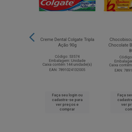
zon Meu Toque
Creme Dental Colgate Tripla
Chocobiscu
 Pote 23g
Ação 90g
Chocolate B
8
: 247689
Código: 53574
Código
m: Unidade
Embalagem: Unidade
Embalage
 18 unidade(s)
Caixa contém 144 unidade(s)
Caixa contém
1132165445
EAN: 7891024132005
EAN: 789
u login ou
Faça seu login ou
Faça seu
e-se para
cadastre-se para
cadastr
reços e
ver preços e
ver p
mprar
comprar
com