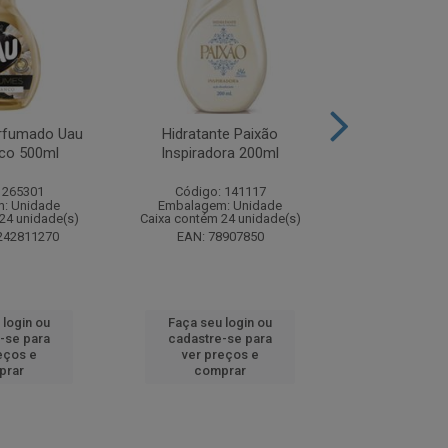
rfumado Uau
Hidratante Paixão
Shampoo P
co 500ml
Inspiradora 200ml
Iluminador P
 265301
Código: 141117
Código:
: Unidade
Embalagem: Unidade
Embalagem
24 unidade(s)
Caixa contém 24 unidade(s)
Caixa contém 
242811270
EAN: 78907850
EAN: 7891
 login ou
Faça seu login ou
Faça seu 
-se para
cadastre-se para
cadastre
eços e
ver preços e
ver pr
prar
comprar
comp