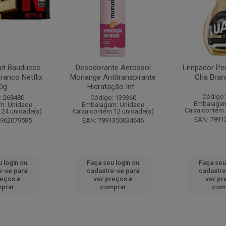
it Bauducco
Desodorante Aerossol
Limpador Pe
ranco Netflix
Monange Antitranspirante
Cha Bran
0g
Hidratação Int...
Código:
: 268480
Código: 139360
Embalagem
m: Unidade
Embalagem: Unidade
Caixa contém 
 24 unidade(s)
Caixa contém 12 unidade(s)
EAN: 7891
1962079585
EAN: 7891350034646
 login ou
Faça seu login ou
Faça seu
e-se para
cadastre-se para
cadastre
reços e
ver preços e
ver pr
prar
comprar
com