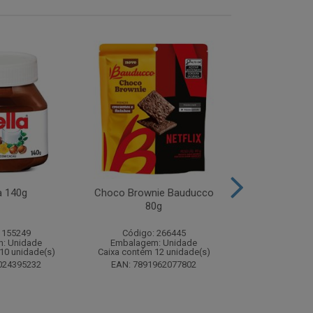
a 140g
Choco Brownie Bauducco
Complemento
80g
Sustagen K
Chocolate S
 155249
Código: 266445
Código:
: Unidade
Embalagem: Unidade
Embalagem
10 unidade(s)
Caixa contém 12 unidade(s)
Caixa contém 
024395232
EAN: 7891962077802
EAN: 7898