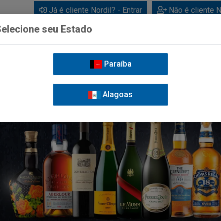
Já é cliente Nordil? - Entrar
Não é cliente N
elecione seu Estado
Paraíba
BEBIDAS
CUIDADOS PESSOAIS
LIMPEZA
FOR
Alagoas