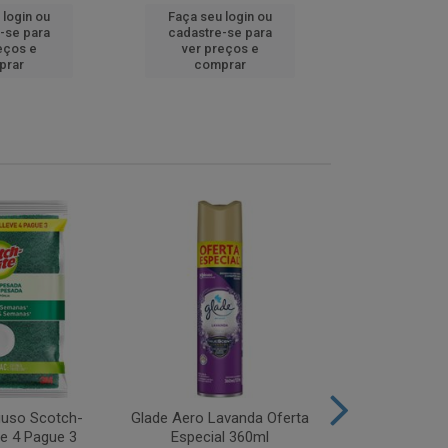
 login ou
Faça seu login ou
Faça seu 
-se para
cadastre-se para
cadastre
eços e
ver preços e
ver pr
prar
comprar
comp
iuso Scotch-
Glade Aero Lavanda Oferta
Desinfetant
ve 4 Pague 3
Especial 360ml
Origina