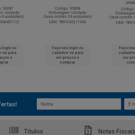
unid
: 50287
Código: 50858
Código:
m: Unidade
Embalagem: Unidade
Embalagem
 6 unidade(s)
Caixa contém 24 unidade(s)
Caixa contém 
6056401112
EAN: 7891242211506
EAN: 7891
 login ou
Faça seu login ou
Faça seu
e-se para
cadastre-se para
cadastre
reços e
ver preços e
ver pr
prar
comprar
com
ertas!
Títulos
Notas Fiscai