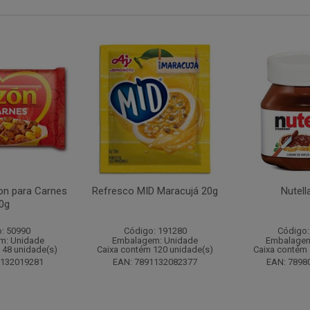
n para Carnes
Refresco MID Maracujá 20g
Nutell
0g
: 50990
Código: 191280
Código:
m: Unidade
Embalagem: Unidade
Embalagem
 48 unidade(s)
Caixa contém 120 unidade(s)
Caixa contém 
1132019281
EAN: 7891132082377
EAN: 7898