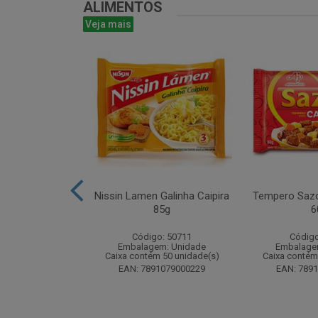
ALIMENTOS
Veja mais
ta 16g - Atado
Nissin Lamen Galinha Caipira
Tempero Sazo
 unidades
85g
6
o: 51499
Código: 50711
Código
m: Unidade
Embalagem: Unidade
Embalage
 24 unidade(s)
Caixa contém 50 unidade(s)
Caixa contém
8024393184
EAN: 7891079000229
EAN: 789