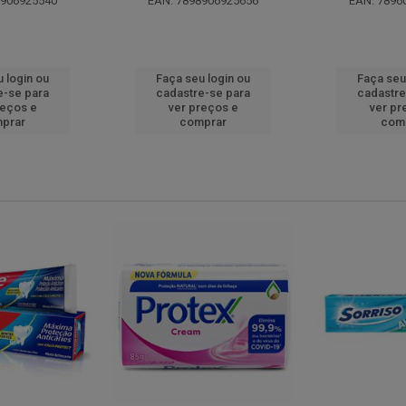
8906925540
EAN: 7898906925656
EAN: 7896
 login ou
Faça seu login ou
Faça seu
e-se para
cadastre-se para
cadastre
reços e
ver preços e
ver pr
prar
comprar
com