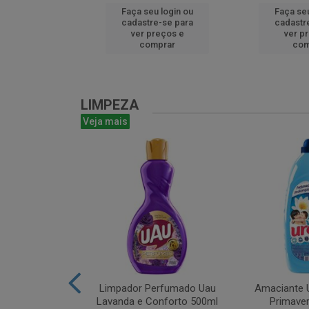
u login ou
Faça seu login ou
Faça seu
e-se para
cadastre-se para
cadastr
reços e
ver preços e
ver p
mprar
comprar
com
LIMPEZA
Veja mais
m Bruto 1L
Limpador Perfumado Uau
Amaciante U
Lavanda e Conforto 500ml
Primaver