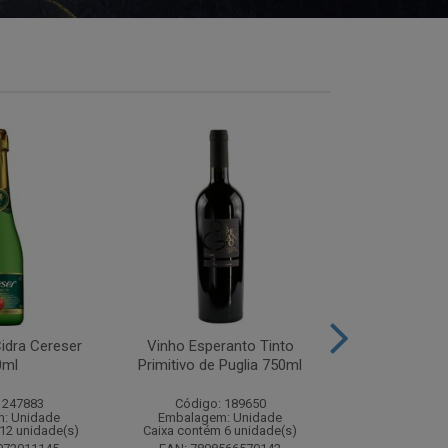
idra Cereser
Vinho Esperanto Tinto
Whisky Ballan
0ml
Primitivo de Puglia 750ml
750
 247883
Código: 189650
Código:
: Unidade
Embalagem: Unidade
Embalagem
12 unidade(s)
Caixa contém 6 unidade(s)
Caixa contém 