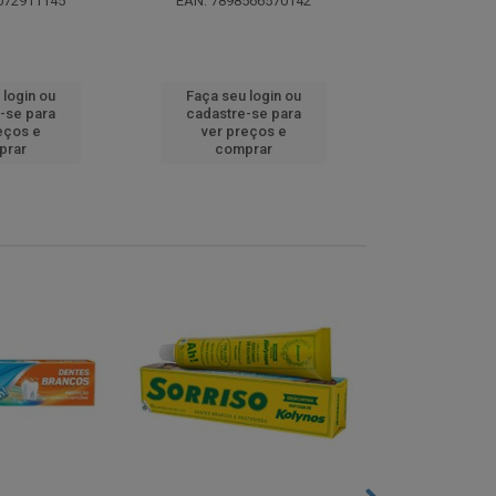
072911145
EAN: 7898566570142
EAN: 5000
 login ou
Faça seu login ou
Faça seu 
-se para
cadastre-se para
cadastre
eços e
ver preços e
ver pr
prar
comprar
comp