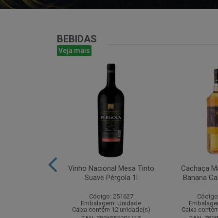
BEBIDAS
Veja mais
te Chandon
Vinho Nacional Mesa Tinto
Cachaça Ma
 Ice 750 com
Suave Pérgola 1l
Banana Gar
tucho
Código: 251627
Código
: 268825
Embalagem: Unidade
Embalage
m: Unidade
Caixa contém 12 unidade(s)
Caixa contém
m 6 unidade(s)