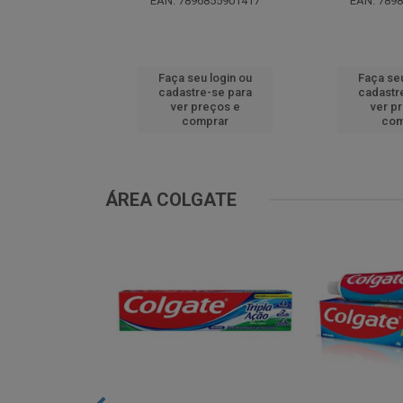
EAN: 7896855901417
EAN: 789
u login ou
Faça seu login ou
Faça seu
e-se para
cadastre-se para
cadastr
reços e
ver preços e
ver p
mprar
comprar
com
ÁREA COLGATE