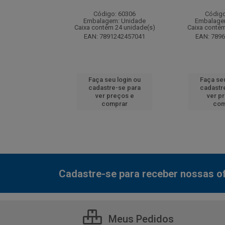
: 130077
Código: 60306
Código
m: Unidade
Embalagem: Unidade
Embalage
 12 unidade(s)
Caixa contém 24 unidade(s)
Caixa contém
7000800548
EAN: 7891242457041
EAN: 789
u login ou
Faça seu login ou
Faça seu
e-se para
cadastre-se para
cadastr
reços e
ver preços e
ver p
mprar
comprar
com
Cadastre-se para receber nossas of
Meus Pedidos