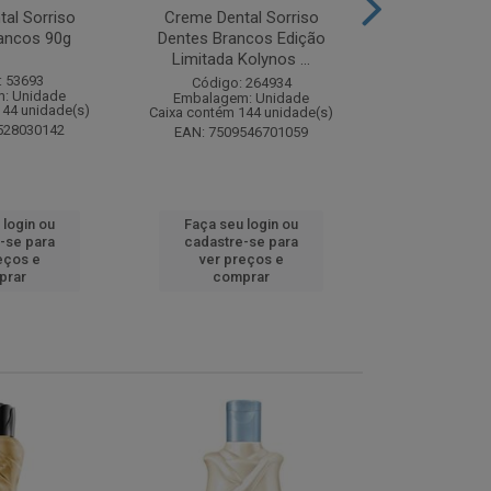
al Sorriso
Creme Dental Sorriso
Sabonete Ba
ancos 90g
Dentes Brancos Edição
Limpeza Profu
Limitada Kolynos ...
85
: 53693
Código: 264934
Código:
: Unidade
Embalagem: Unidade
Embalagem
144 unidade(s)
Caixa contém 144 unidade(s)
Caixa contém 
528030142
EAN: 7509546701059
EAN: 7891
 login ou
Faça seu login ou
Faça seu 
-se para
cadastre-se para
cadastre
eços e
ver preços e
ver pr
prar
comprar
comp