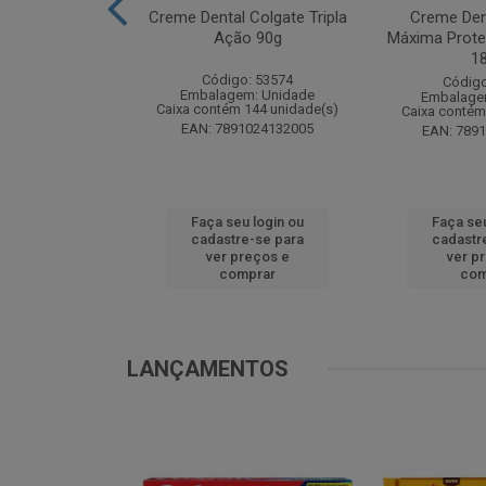
te Pinho Sol
Creme Dental Colgate Tripla
Creme Den
inal 1L
Ação 90g
Máxima Prote
1
o: 53883
Código: 53574
Código
m: Unidade
Embalagem: Unidade
Embalage
 12 unidade(s)
Caixa contém 144 unidade(s)
Caixa contém
1024194607
EAN: 7891024132005
EAN: 789
u login ou
Faça seu login ou
Faça seu
e-se para
cadastre-se para
cadastr
reços e
ver preços e
ver p
mprar
comprar
com
LANÇAMENTOS