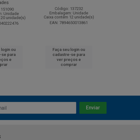
ades
Código: 137232
Código:
 151090
Embalagem: Unidade
Embalagem
: Unidade
Caixa contém 12 unidade(s)
Caixa contém 
120 unidade(s)
EAN: 7894650013861
EAN: 7891
040222476
 login ou
Faça seu login ou
Faça seu 
-se para
cadastre-se para
cadastre
eços e
ver preços e
ver pr
prar
comprar
comp
s