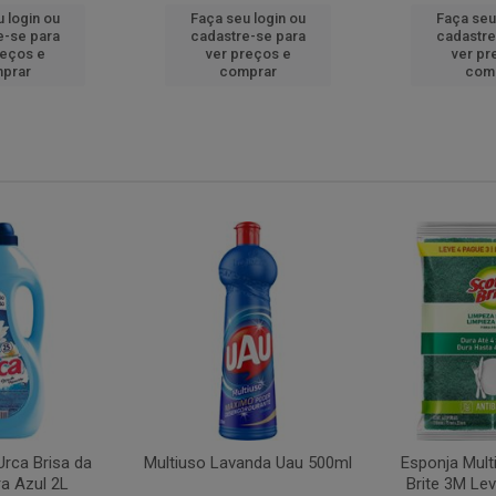
 login ou
Faça seu login ou
Faça seu
e-se para
cadastre-se para
cadastre
reços e
ver preços e
ver pr
prar
comprar
com
rca Brisa da
Multiuso Lavanda Uau 500ml
Esponja Mult
a Azul 2L
Brite 3M Le