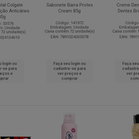
tal Colgate
Sabonete Barra Protex
Creme Dent
ção Anticáries
Cream 85g
Dentes Br
80g
Código: 141972
Código
: 53576
Embalagem: Unidade
Embalagem
m: Unidade
Caixa contém 72 unidade(s)
Caixa contém 
 72 unidade(s)
EAN: 7891024035078
EAN: 7891
1024134610
 login ou
Faça seu login ou
Faça seu
e-se para
cadastre-se para
cadastre
reços e
ver preços e
ver pr
prar
comprar
com