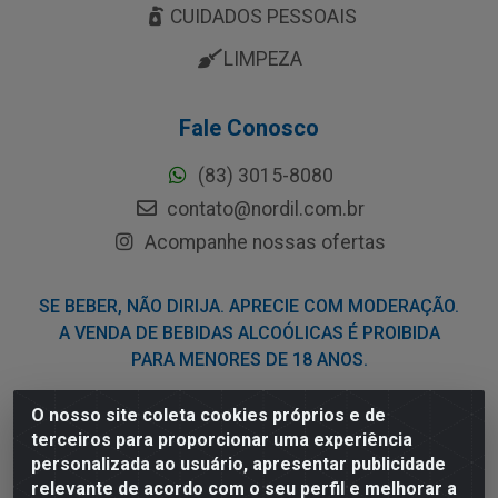
CUIDADOS PESSOAIS
LIMPEZA
Fale Conosco
(83) 3015-8080
contato@nordil.com.br
Acompanhe nossas ofertas
SE BEBER, NÃO DIRIJA. APRECIE COM MODERAÇÃO.
A VENDA DE BEBIDAS ALCOÓLICAS É PROIBIDA
PARA MENORES DE 18 ANOS.
O nosso site coleta cookies próprios e de
Nordil Distribuidora - Avenida Liberdade, 2738, Bloco F -
terceiros para proporcionar uma experiência
Sesi - Bayeux/PB - CEP 58.111-400 - CNPJ
personalizada ao usuário, apresentar publicidade
03.775.813/0001-41
relevante de acordo com o seu perfil e melhorar a