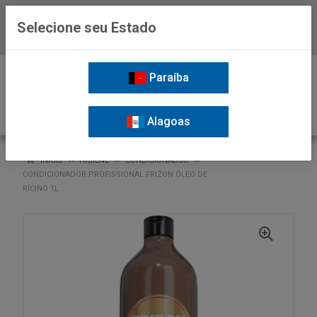
Selecione seu Estado
Baixe já o APP da Nordil
0
Paraíba
Alagoas
VOLTAR
INÍCIO
HIGIENE
CONDICIONADOR
CONDICIONADOR PROFISSIONAL FRIZON ÓLEO DE
RÍCINO 1L