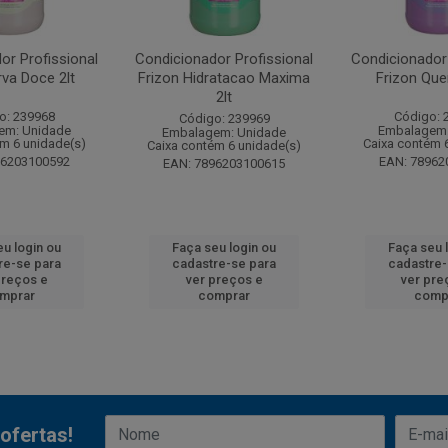
or Profissional
Condicionador Profissional
Condicionador 
rva Doce 2lt
Frizon Hidratacao Maxima
Frizon Quer
2lt
o: 239968
Código: 
Código: 239969
em: Unidade
Embalagem:
Embalagem: Unidade
ém 6 unidade(s)
Caixa contém 
Caixa contém 6 unidade(s)
96203100592
EAN: 78962
EAN: 7896203100615
eu login ou
Faça seu login ou
Faça seu 
re-se para
cadastre-se para
cadastre-
preços e
ver preços e
ver pre
mprar
comprar
comp
ofertas!