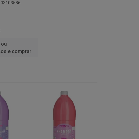
6203103586
S
 ou
ços e comprar