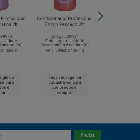
Profissional
Condicionador Profissional
Condicionador Pr
atina 2lt
Frizon Pessego 2lt
Frizon Arga
239970
Código: 239971
Código: 23
 Unidade
Embalagem: Unidade
Embalagem: U
6 unidade(s)
Caixa contém 6 unidade(s)
Caixa contém 6 u
03100608
EAN: 7896203100646
EAN: 7896203
login ou
Faça seu login ou
Faça seu log
se para
cadastre-se para
cadastre-se
ços e
ver preços e
ver preços
rar
comprar
compra