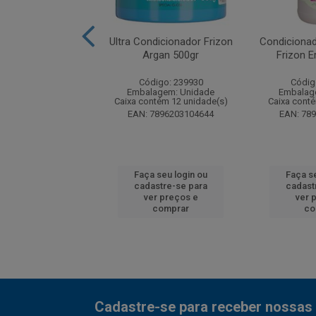
onador Palmolive
Ultra Condicionador Frizon
Condicionad
ls Anti Armado
Argan 500gr
Frizon E
350ml
Código: 239930
Códig
digo: 53854
Embalagem: Unidade
Embalag
agem: Unidade
Caixa contém 12 unidade(s)
Caixa cont
ntém 6 unidade(s)
EAN: 7896203104644
EAN: 78
7891024174432
 seu login ou
Faça seu login ou
Faça s
astre-se para
cadastre-se para
cadast
er preços e
ver preços e
ver 
comprar
comprar
co
Cadastre-se para receber nossas 