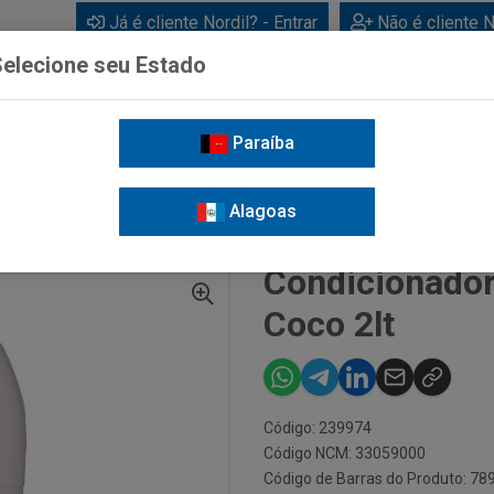
Já é cliente Nordil? - Entrar
Não é cliente N
elecione seu Estado
Paraíba
BEBIDAS
CUIDADOS PESSOAIS
LIMPEZA
FOR
Alagoas
NADOR PROFISSIONAL FRIZON COCO 2LT
Condicionador
Coco 2lt
Código: 239974
Código NCM: 33059000
Código de Barras do Produto: 7