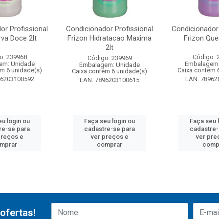
or Profissional
Condicionador Profissional
Condicionador 
rva Doce 2lt
Frizon Hidratacao Maxima
Frizon Quer
2lt
o: 239968
Código: 
Código: 239969
em: Unidade
Embalagem:
Embalagem: Unidade
ém 6 unidade(s)
Caixa contém 
Caixa contém 6 unidade(s)
96203100592
EAN: 78962
EAN: 7896203100615
eu login ou
Faça seu login ou
Faça seu 
re-se para
cadastre-se para
cadastre-
preços e
ver preços e
ver pre
mprar
comprar
comp
ofertas!