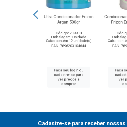
ador Darling Tilia
Ultra Condicionador Frizon
Condicionad
350ml
Argan 500gr
Frizon E
digo: 53847
Código: 239930
Códig
agem: Unidade
Embalagem: Unidade
Embalag
ntém 6 unidade(s)
Caixa contém 12 unidade(s)
Caixa cont
7891024182970
EAN: 7896203104644
EAN: 78
 seu login ou
Faça seu login ou
Faça s
astre-se para
cadastre-se para
cadast
er preços e
ver preços e
ver 
comprar
comprar
co
Cadastre-se para receber nossas 