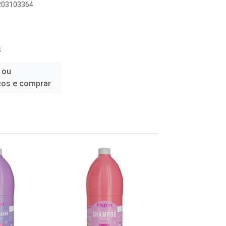
6203103364
S
 ou
ços e comprar