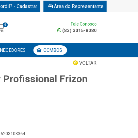
ordil? - Cadastrar
Área do Representante
Fale Conosco
0
(83) 3015-8080
NECEDORES
COMBOS
VOLTAR
 Profissional Frizon
896203103364