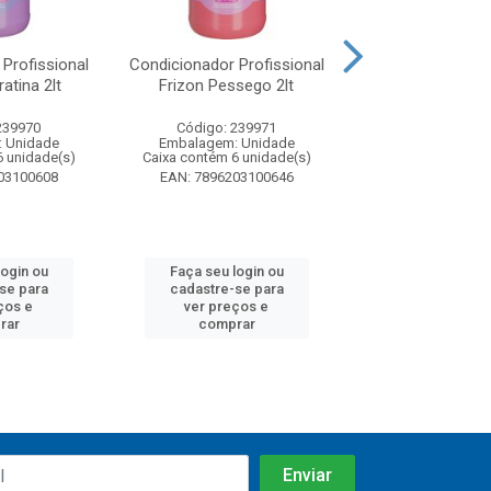
Profissional
Condicionador Profissional
Condicionador Pr
atina 2lt
Frizon Pessego 2lt
Frizon Arga
239970
Código: 239971
Código: 23
 Unidade
Embalagem: Unidade
Embalagem: U
6 unidade(s)
Caixa contém 6 unidade(s)
Caixa contém 6 u
03100608
EAN: 7896203100646
EAN: 7896203
login ou
Faça seu login ou
Faça seu log
se para
cadastre-se para
cadastre-se
ços e
ver preços e
ver preços
rar
comprar
compra