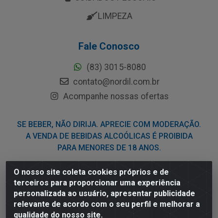
LIMPEZA
Fale Conosco
(83) 3015-8080
contato@nordil.com.br
Acompanhe nossas ofertas
SE BEBER, NÃO DIRIJA. APRECIE COM MODERAÇÃO.
A VENDA DE BEBIDAS ALCOÓLICAS É PROIBIDA
PARA MENORES DE 18 ANOS.
O nosso site coleta cookies próprios e de
Nordil Distribuidora - Avenida Liberdade, 2738, Bloco F -
terceiros para proporcionar uma experiência
Sesi - Bayeux/PB - CEP 58.111-400 - CNPJ
personalizada ao usuário, apresentar publicidade
03.775.813/0001-41
relevante de acordo com o seu perfil e melhorar a
qualidade do nosso site.