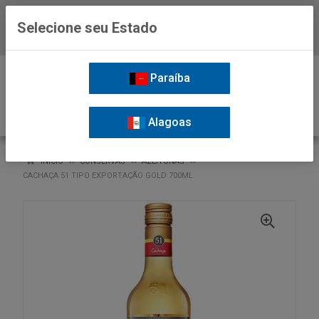
Selecione seu Estado
Baixe já o APP da Nordil
0
Paraíba
Alagoas
VOLTAR
INÍCIO
CONSERVAS
AZEITONAS
CACHAÇA 51 TIPO EXPORTAÇÃO GOLD 700ML