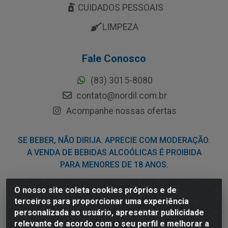
CUIDADOS PESSOAIS
LIMPEZA
Fale Conosco
(83) 3015-8080
contato@nordil.com.br
Acompanhe nossas ofertas
SE BEBER, NÃO DIRIJA. APRECIE COM MODERAÇÃO.
A VENDA DE BEBIDAS ALCOÓLICAS É PROIBIDA
PARA MENORES DE 18 ANOS.
O nosso site coleta cookies próprios e de
Nordil Distribuidora - Avenida Liberdade, 2738, Bloco F -
terceiros para proporcionar uma experiência
Sesi - Bayeux/PB - CEP 58.111-400 - CNPJ
personalizada ao usuário, apresentar publicidade
03.775.813/0001-41
relevante de acordo com o seu perfil e melhorar a