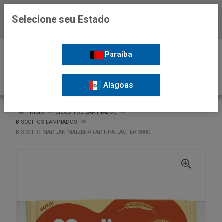
Selecione seu Estado
Baixe já o APP da Nordil
0
Paraíba
Alagoas
VOLTAR
INÍCIO
BISCOITOS LAMINADOS
BISCOITOS LAMINADOS
BISCOITO MARILAN MAIZENA FARINHA LÁCTEA 300G