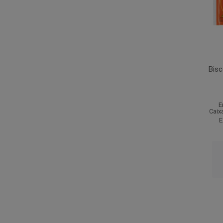
Bisc
E
Caix
E