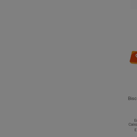
Bisc
E
Caix
E