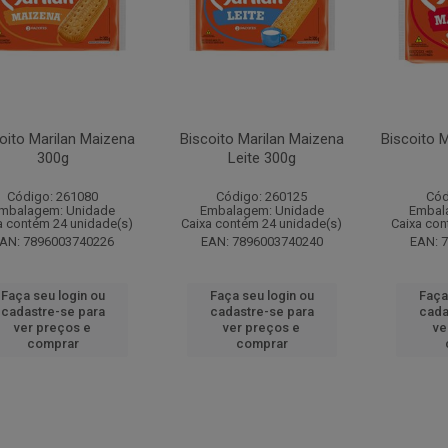
oito Marilan Maizena
Biscoito Marilan Maizena
Biscoito M
300g
Leite 300g
Código: 261080
Código: 260125
Cód
mbalagem: Unidade
Embalagem: Unidade
Embal
a contém 24 unidade(s)
Caixa contém 24 unidade(s)
Caixa con
AN: 7896003740226
EAN: 7896003740240
EAN: 
Faça seu login ou
Faça seu login ou
Faça
cadastre-se para
cadastre-se para
cada
ver preços e
ver preços e
ve
comprar
comprar