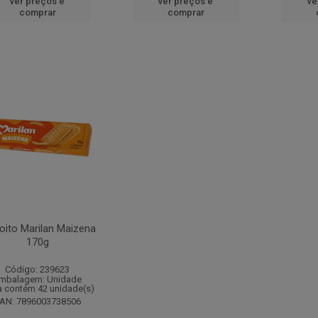
ver preços e
ver preços e
ve
comprar
comprar
oito Marilan Maizena
170g
Código: 239623
mbalagem: Unidade
a contém 42 unidade(s)
AN: 7896003738506