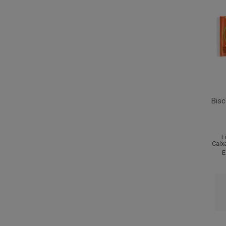
Bisc
E
Caix
E