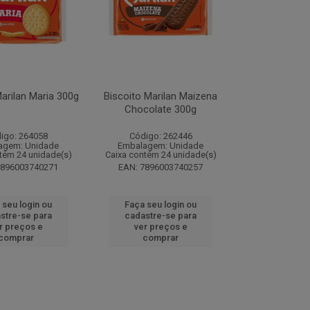
arilan Maria 300g
Biscoito Marilan Maizena
Chocolate 300g
igo: 264058
Código: 262446
agem: Unidade
Embalagem: Unidade
tém 24 unidade(s)
Caixa contém 24 unidade(s)
7896003740271
EAN: 7896003740257
 seu login ou
Faça seu login ou
stre-se para
cadastre-se para
r preços e
ver preços e
comprar
comprar