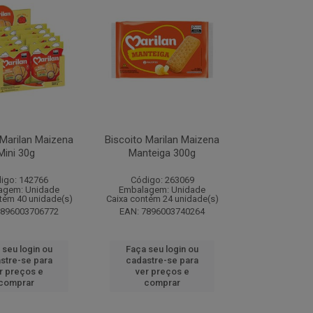
 Marilan Maizena
Biscoito Marilan Maizena
Mini 30g
Manteiga 300g
igo: 142766
Código: 263069
agem: Unidade
Embalagem: Unidade
tém 40 unidade(s)
Caixa contém 24 unidade(s)
7896003706772
EAN: 7896003740264
 seu login ou
Faça seu login ou
stre-se para
cadastre-se para
r preços e
ver preços e
comprar
comprar