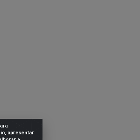
para
io, apresentar
elhorar a