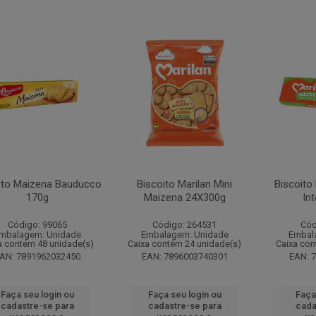
ito Maizena Bauducco
Biscoito Marilan Mini
Biscoito
170g
Maizena 24X300g
In
Código: 99065
Código: 264531
Cód
mbalagem: Unidade
Embalagem: Unidade
Embal
a contém 48 unidade(s)
Caixa contém 24 unidade(s)
Caixa con
AN: 7891962032450
EAN: 7896003740301
EAN: 
Faça seu login ou
Faça seu login ou
Faça
cadastre-se para
cadastre-se para
cada