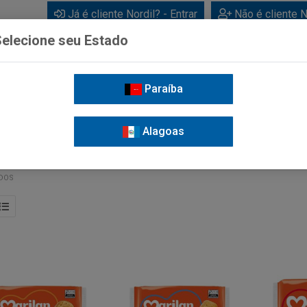
Já é cliente Nordil? - Entrar
Não é cliente N
elecione seu Estado
Paraíba
BEBIDAS
CUIDADOS PESSOAIS
LIMPEZA
FOR
Alagoas
ADOS