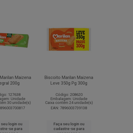
 Marilan Maizena
Biscoito Marilan Maizena
tegral 200g
Leve 350g Pg 300g
igo: 127638
Código: 208620
agem: Unidade
Embalagem: Unidade
tém 30 unidade(s)
Caixa contém 24 unidade(s)
7896003700817
EAN: 7896003739138
 seu login ou
Faça seu login ou
stre-se para
cadastre-se para