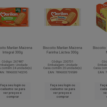
oito Marilan Maizena
Biscoito Marilan Maizena
Biscoito
Integral 300g
Farinha Láctea 300g
Código: 267487
Código: 230731
Cód
mbalagem: Unidade
Embalagem: Unidade
Embal
a contém 24 unidade(s)
Caixa contém 20 unidade(s)
Caixa con
AN: 7896003740295
EAN: 7896003739589
EAN: 
Faça seu login ou
Faça seu login ou
Faça
cadastre-se para
cadastre-se para
cada
ver preços e
ver preços e
ve
comprar
comprar