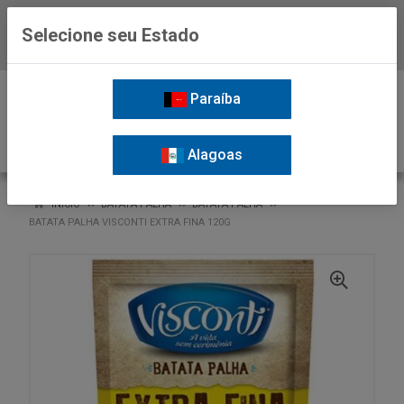
Selecione seu Estado
Baixe já o APP da Nordil
0
Paraíba
Alagoas
VOLTAR
INÍCIO
BATATA PALHA
BATATA PALHA
BATATA PALHA VISCONTI EXTRA FINA 120G