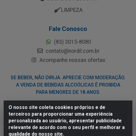
LIMPEZA
Fale Conosco
(83) 3015-8080
contato@nordil.com.br
Acompanhe nossas ofertas
SE BEBER, NÃO DIRIJA. APRECIE COM MODERAÇÃO.
A VENDA DE BEBIDAS ALCOÓLICAS É PROIBIDA
PARA MENORES DE 18 ANOS.
O nosso site coleta cookies próprios e de
Nordil Distribuidora - Avenida Liberdade, 2738, Bloco F -
terceiros para proporcionar uma experiência
Sesi - Bayeux/PB - CEP 58.111-400 - CNPJ
personalizada ao usuário, apresentar publicidade
03.775.813/0001-41
relevante de acordo com o seu perfil e melhorar a
qualidade do nosso site.