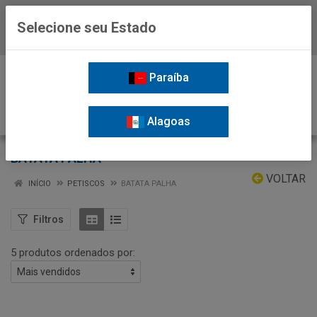
Selecione seu Estado
Baixe já o APP da Nordil
0
Paraíba
Alagoas
BATATA PALHA
VOLTAR
INÍCIO
PETISCOS
BATATA PALHA
Filtros
5 produtos ordenados por: