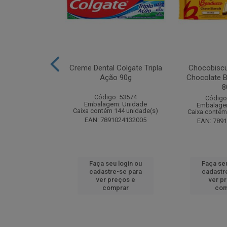
k Odorizador
Creme Dental Colgate Tripla
Chocobiscu
iquido Lavanda
Ação 90g
Chocolate B
y 60ml
8
Código: 53574
: 261880
Código
Embalagem: Unidade
m: Unidade
Embalage
Caixa contém 144 unidade(s)
 24 unidade(s)
Caixa contém
EAN: 7891024132005
4650015773
EAN: 789
u login ou
Faça seu login ou
Faça seu
e-se para
cadastre-se para
cadastr
reços e
ver preços e
ver p
mprar
comprar
com