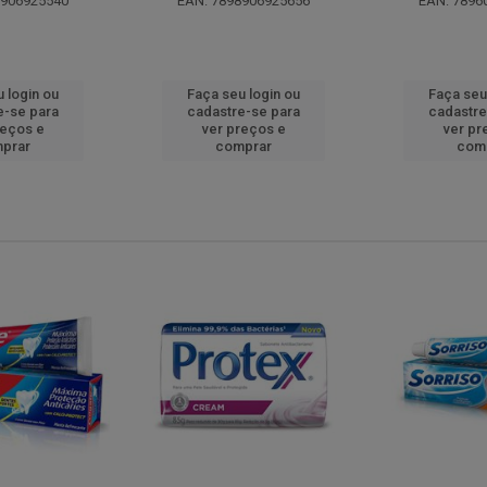
8906925540
EAN: 7898906925656
EAN: 7896
 login ou
Faça seu login ou
Faça seu
e-se para
cadastre-se para
cadastre
reços e
ver preços e
ver pr
prar
comprar
com