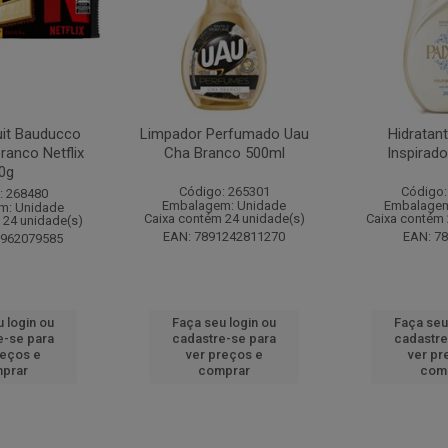
it Bauducco
Limpador Perfumado Uau
Hidratan
ranco Netflix
Cha Branco 500ml
Inspirad
0g
Código: 265301
Código:
: 268480
Embalagem: Unidade
Embalagem
m: Unidade
Caixa contém 24 unidade(s)
Caixa contém 
 24 unidade(s)
EAN: 7891242811270
EAN: 7
1962079585
 login ou
Faça seu login ou
Faça seu
e-se para
cadastre-se para
cadastre
reços e
ver preços e
ver pr
prar
comprar
com