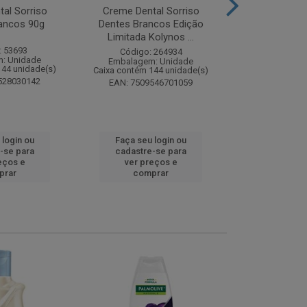
al Sorriso
Creme Dental Sorriso
Sabonete Ba
ancos 90g
Dentes Brancos Edição
Limpeza Profu
Limitada Kolynos ...
85
: 53693
Código: 264934
Código:
: Unidade
Embalagem: Unidade
Embalagem
144 unidade(s)
Caixa contém 144 unidade(s)
Caixa contém 
528030142
EAN: 7509546701059
EAN: 7891
 login ou
Faça seu login ou
Faça seu 
-se para
cadastre-se para
cadastre
eços e
ver preços e
ver pr
prar
comprar
comp