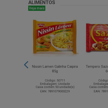
ALIMENTOS
Veja mais
uducco Duplo
Nissin Lamen Galinha Caipira
Tempero Sazo
0g Display com
85g
6
nidades
Código: 50711
Código
o: 50488
Embalagem: Unidade
Embalage
m: Unidade
Caixa contém 50 unidade(s)
Caixa contém
 112 unidade(s)
EAN: 7891079000229
EAN: 789
1962031170