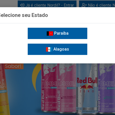
Já é cliente Nordil? - Entrar
Não é cliente N
elecione seu Estado
Paraíba
BEBIDAS
CUIDADOS PESSOAIS
LIMPEZA
FOR
Alagoas