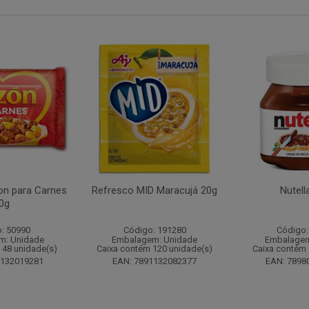
n para Carnes
Refresco MID Maracujá 20g
Nutell
0g
: 50990
Código: 191280
Código:
m: Unidade
Embalagem: Unidade
Embalagem
 48 unidade(s)
Caixa contém 120 unidade(s)
Caixa contém 
1132019281
EAN: 7891132082377
EAN: 7898