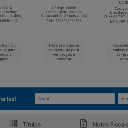
unid
: 50287
Código: 50858
Código:
m: Unidade
Embalagem: Unidade
Embalagem
 6 unidade(s)
Caixa contém 24 unidade(s)
Caixa contém 
6056401112
EAN: 7891242211506
EAN: 7891
 login ou
Faça seu login ou
Faça seu
e-se para
cadastre-se para
cadastre
reços e
ver preços e
ver pr
prar
comprar
com
ertas!
Títulos
Notas Fiscai