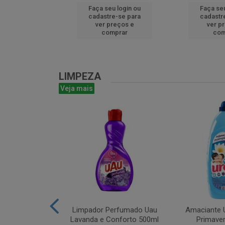
u login ou
Faça seu login ou
Faça seu
e-se para
cadastre-se para
cadastr
reços e
ver preços e
ver p
mprar
comprar
com
LIMPEZA
Veja mais
m Bruto 1L
Limpador Perfumado Uau
Amaciante U
Lavanda e Conforto 500ml
Primaver