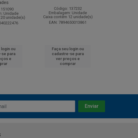
ades
Código: 137232
Código:
 151090
Embalagem: Unidade
Embalagem
: Unidade
Caixa contém 12 unidade(s)
Caixa contém 
120 unidade(s)
EAN: 7894650013861
EAN: 7891
040222476
 login ou
Faça seu login ou
Faça seu 
-se para
cadastre-se para
cadastre
eços e
ver preços e
ver pr
prar
comprar
comp
s