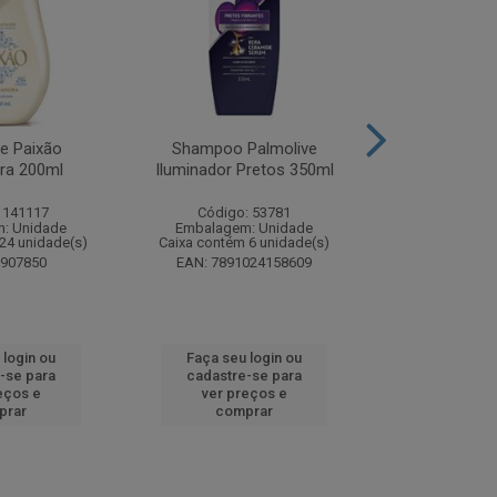
te Paixão
Shampoo Palmolive
Creme Dent
ora 200ml
Iluminador Pretos 350ml
Luminous W
Correc
 141117
Código: 53781
Código:
: Unidade
Embalagem: Unidade
Embalagem
24 unidade(s)
Caixa contém 6 unidade(s)
Caixa contém 
8907850
EAN: 7891024158609
EAN: 7509
 login ou
Faça seu login ou
Faça seu 
-se para
cadastre-se para
cadastre
eços e
ver preços e
ver pr
prar
comprar
comp