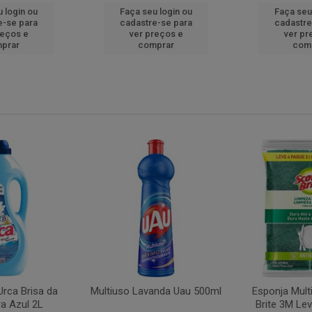
 login ou
Faça seu login ou
Faça seu
e-se para
cadastre-se para
cadastre
reços e
ver preços e
ver pr
prar
comprar
com
rca Brisa da
Multiuso Lavanda Uau 500ml
Esponja Mult
a Azul 2L
Brite 3M Le