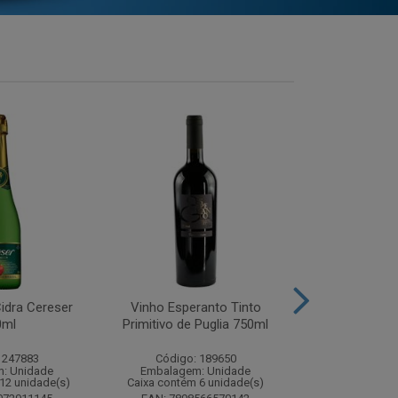
idra Cereser
Vinho Esperanto Tinto
Whisky Ballan
0ml
Primitivo de Puglia 750ml
750
 247883
Código: 189650
Código:
: Unidade
Embalagem: Unidade
Embalagem
12 unidade(s)
Caixa contém 6 unidade(s)
Caixa contém 