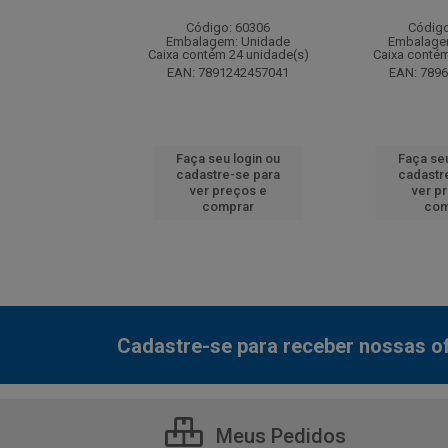
: 130077
Código: 60306
Código
m: Unidade
Embalagem: Unidade
Embalage
 12 unidade(s)
Caixa contém 24 unidade(s)
Caixa contém
7000800548
EAN: 7891242457041
EAN: 789
u login ou
Faça seu login ou
Faça seu
e-se para
cadastre-se para
cadastr
reços e
ver preços e
ver p
mprar
comprar
com
Cadastre-se para receber nossas of
Meus Pedidos