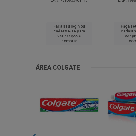
0299629536
EAN: 7896855901417
EAN: 789
u login ou
Faça seu login ou
Faça seu
e-se para
cadastre-se para
cadastr
reços e
ver preços e
ver p
mprar
comprar
com
ÁREA COLGATE