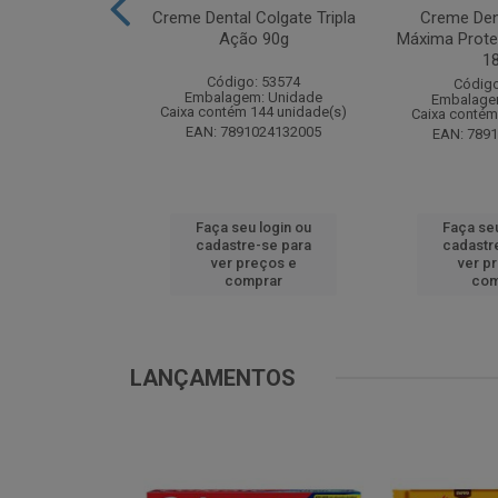
te Pinho Sol
Creme Dental Colgate Tripla
Creme Den
inal 1L
Ação 90g
Máxima Prote
1
o: 53883
Código: 53574
Código
m: Unidade
Embalagem: Unidade
Embalage
 12 unidade(s)
Caixa contém 144 unidade(s)
Caixa contém
1024194607
EAN: 7891024132005
EAN: 789
u login ou
Faça seu login ou
Faça seu
e-se para
cadastre-se para
cadastr
reços e
ver preços e
ver p
mprar
comprar
com
LANÇAMENTOS