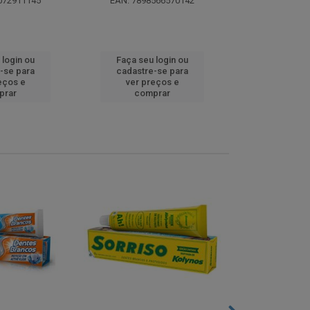
072911145
EAN: 7898566570142
EAN: 5000
 login ou
Faça seu login ou
Faça seu 
-se para
cadastre-se para
cadastre
eços e
ver preços e
ver pr
prar
comprar
comp