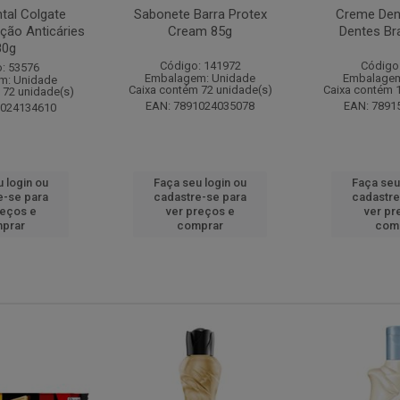
tal Colgate
Sabonete Barra Protex
Creme Dent
ção Anticáries
Cream 85g
Dentes Br
80g
Código: 141972
Código
: 53576
Embalagem: Unidade
Embalagem
m: Unidade
Caixa contém 72 unidade(s)
Caixa contém 
 72 unidade(s)
EAN: 7891024035078
EAN: 7891
1024134610
 login ou
Faça seu login ou
Faça seu
e-se para
cadastre-se para
cadastre
reços e
ver preços e
ver pr
prar
comprar
com