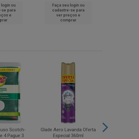
 login ou
Faça seu login ou
Faça seu 
-se para
cadastre-se para
cadastre
eços e
ver preços e
ver pr
prar
comprar
comp
iuso Scotch-
Glade Aero Lavanda Oferta
Desinfetant
ve 4 Pague 3
Especial 360ml
Origina