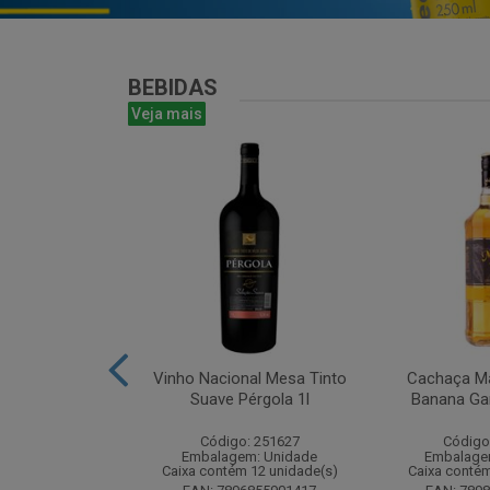
BEBIDAS
Veja mais
antines Finest
Vinho Nacional Mesa Tinto
Cachaça Ma
ohn 750ml
Suave Pérgola 1l
Banana Gar
: 265567
Código: 251627
Código
m: Unidade
Embalagem: Unidade
Embalage
m 6 unidade(s)
Caixa contém 12 unidade(s)
Caixa contém