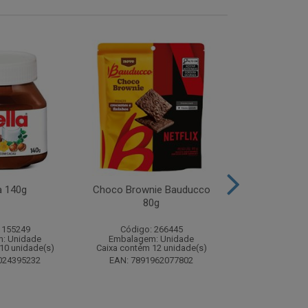
a 140g
Choco Brownie Bauducco
Complemento
80g
Sustagen K
Chocolate S
 155249
Código: 266445
Código:
: Unidade
Embalagem: Unidade
Embalagem
10 unidade(s)
Caixa contém 12 unidade(s)
Caixa contém 
024395232
EAN: 7891962077802
EAN: 7898