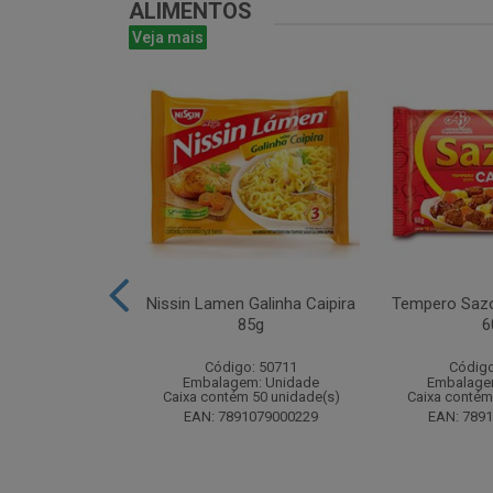
ALIMENTOS
Veja mais
ta 16g - Atado
Nissin Lamen Galinha Caipira
Tempero Sazo
 unidades
85g
6
o: 51499
Código: 50711
Código
m: Unidade
Embalagem: Unidade
Embalage
 24 unidade(s)
Caixa contém 50 unidade(s)
Caixa contém
8024393184
EAN: 7891079000229
EAN: 789