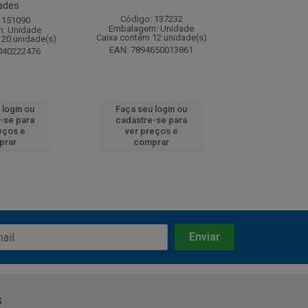
ades
Código: 137232
Código:
 151090
Embalagem: Unidade
Embalagem
: Unidade
Caixa contém 12 unidade(s)
Caixa contém 
120 unidade(s)
EAN: 7894650013861
EAN: 7891
040222476
 login ou
Faça seu login ou
Faça seu 
-se para
cadastre-se para
cadastre
eços e
ver preços e
ver pr
prar
comprar
comp
s