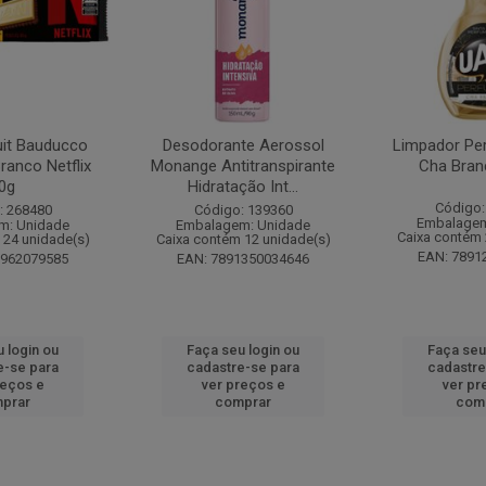
it Bauducco
Desodorante Aerossol
Limpador Pe
ranco Netflix
Monange Antitranspirante
Cha Bran
0g
Hidratação Int...
Código:
: 268480
Código: 139360
Embalagem
m: Unidade
Embalagem: Unidade
Caixa contém 
 24 unidade(s)
Caixa contém 12 unidade(s)
EAN: 7891
1962079585
EAN: 7891350034646
 login ou
Faça seu login ou
Faça seu
e-se para
cadastre-se para
cadastre
reços e
ver preços e
ver pr
prar
comprar
com