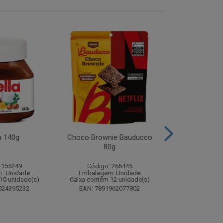
a 140g
Choco Brownie Bauducco
Complemento
80g
Sustagen K
Chocolate S
 155249
Código: 266445
Código:
: Unidade
Embalagem: Unidade
Embalagem
10 unidade(s)
Caixa contém 12 unidade(s)
Caixa contém 
024395232
EAN: 7891962077802
EAN: 7898