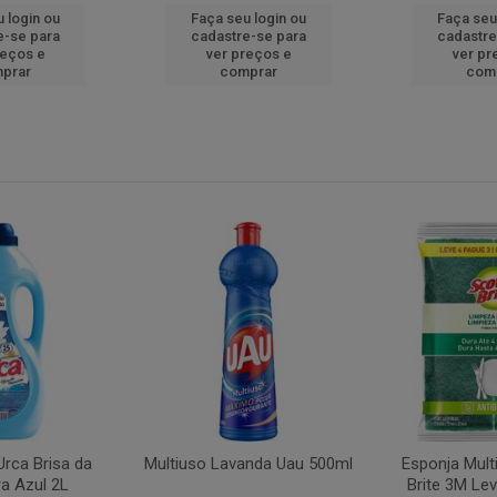
 login ou
Faça seu login ou
Faça seu
e-se para
cadastre-se para
cadastre
reços e
ver preços e
ver pr
prar
comprar
com
rca Brisa da
Multiuso Lavanda Uau 500ml
Esponja Mult
a Azul 2L
Brite 3M Le