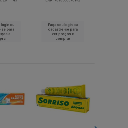
072911145
EAN: 7898566570142
EAN: 5000
 login ou
Faça seu login ou
Faça seu 
-se para
cadastre-se para
cadastre
eços e
ver preços e
ver pr
prar
comprar
comp