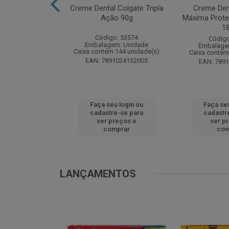
te Pinho Sol
Creme Dental Colgate Tripla
Creme Den
inal 1L
Ação 90g
Máxima Prote
1
o: 53883
Código: 53574
Código
m: Unidade
Embalagem: Unidade
Embalage
 12 unidade(s)
Caixa contém 144 unidade(s)
Caixa contém
1024194607
EAN: 7891024132005
EAN: 789
u login ou
Faça seu login ou
Faça seu
e-se para
cadastre-se para
cadastr
reços e
ver preços e
ver p
mprar
comprar
com
LANÇAMENTOS