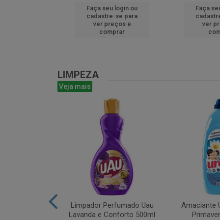
u login ou
Faça seu login ou
Faça seu
e-se para
cadastre-se para
cadastr
reços e
ver preços e
ver p
mprar
comprar
com
LIMPEZA
Veja mais
m Bruto 1L
Limpador Perfumado Uau
Amaciante U
Lavanda e Conforto 500ml
Primaver