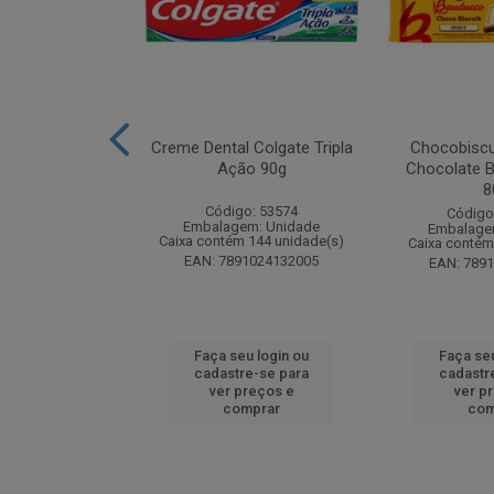
zon Meu Toque
Creme Dental Colgate Tripla
Chocobiscu
 Pote 23g
Ação 90g
Chocolate B
8
: 247689
Código: 53574
Código
m: Unidade
Embalagem: Unidade
Embalage
 18 unidade(s)
Caixa contém 144 unidade(s)
Caixa contém
1132165445
EAN: 7891024132005
EAN: 789
u login ou
Faça seu login ou
Faça seu
e-se para
cadastre-se para
cadastr
reços e
ver preços e
ver p
mprar
comprar
com