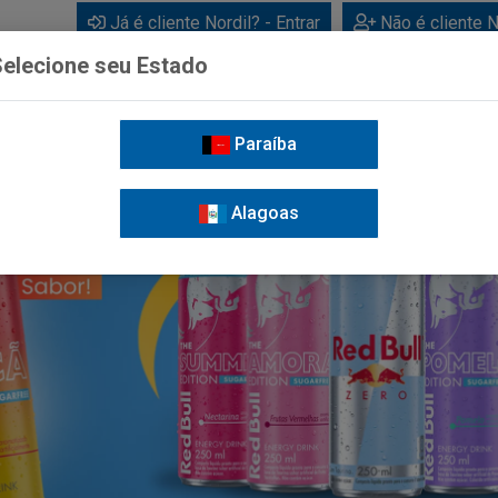
Já é cliente Nordil? - Entrar
Não é cliente N
elecione seu Estado
Paraíba
BEBIDAS
CUIDADOS PESSOAIS
LIMPEZA
FOR
Alagoas