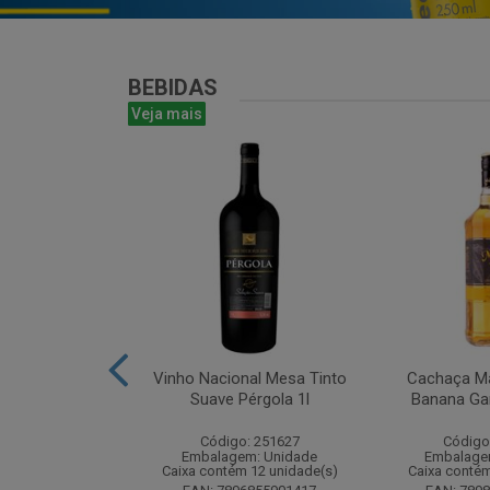
BEBIDAS
Veja mais
te Chandon
Vinho Nacional Mesa Tinto
Cachaça Ma
 Ice 750 com
Suave Pérgola 1l
Banana Gar
tucho
Código: 251627
Código
: 268825
Embalagem: Unidade
Embalage
m: Unidade
Caixa contém 12 unidade(s)
Caixa contém
m 6 unidade(s)