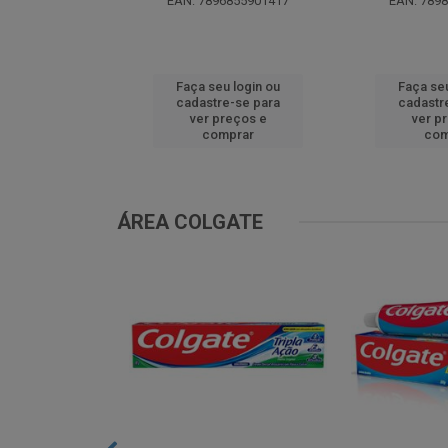
EAN: 7896855901417
EAN: 789
u login ou
Faça seu login ou
Faça seu
e-se para
cadastre-se para
cadastr
reços e
ver preços e
ver p
mprar
comprar
com
ÁREA COLGATE