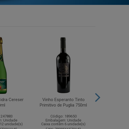
idra Cereser
Vinho Esperanto Tinto
Whisky Ballan
0ml
Primitivo de Puglia 750ml
750
 247883
Código: 189650
Código:
: Unidade
Embalagem: Unidade
Embalagem
12 unidade(s)
Caixa contém 6 unidade(s)
Caixa contém 