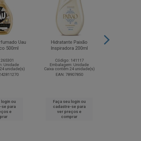
rfumado Uau
Hidratante Paixão
Shampoo P
co 500ml
Inspiradora 200ml
Iluminador P
 265301
Código: 141117
Código:
: Unidade
Embalagem: Unidade
Embalagem
24 unidade(s)
Caixa contém 24 unidade(s)
Caixa contém 
242811270
EAN: 78907850
EAN: 7891
 login ou
Faça seu login ou
Faça seu 
-se para
cadastre-se para
cadastre
eços e
ver preços e
ver pr
prar
comprar
comp