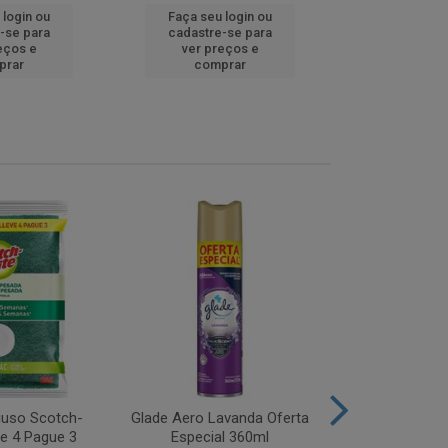
 login ou
Faça seu login ou
Faça seu 
-se para
cadastre-se para
cadastre
eços e
ver preços e
ver pr
prar
comprar
comp
iuso Scotch-
Glade Aero Lavanda Oferta
Desinfetant
ve 4 Pague 3
Especial 360ml
Origina