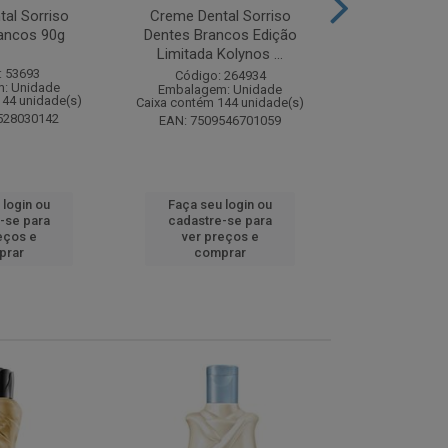
al Sorriso
Creme Dental Sorriso
Sabonete Ba
ancos 90g
Dentes Brancos Edição
Limpeza Profu
Limitada Kolynos ...
85
: 53693
Código: 264934
Código:
: Unidade
Embalagem: Unidade
Embalagem
144 unidade(s)
Caixa contém 144 unidade(s)
Caixa contém 
528030142
EAN: 7509546701059
EAN: 7891
 login ou
Faça seu login ou
Faça seu 
-se para
cadastre-se para
cadastre
eços e
ver preços e
ver pr
prar
comprar
comp