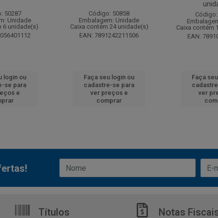
unid
: 50287
Código: 50858
Código:
m: Unidade
Embalagem: Unidade
Embalagem
 6 unidade(s)
Caixa contém 24 unidade(s)
Caixa contém 
6056401112
EAN: 7891242211506
EAN: 7891
 login ou
Faça seu login ou
Faça seu
e-se para
cadastre-se para
cadastre
reços e
ver preços e
ver pr
prar
comprar
com
ertas!
Títulos
Notas Fiscai