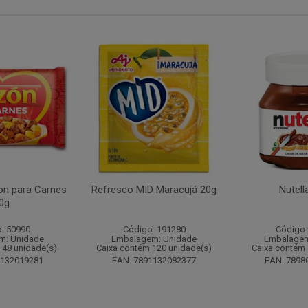
n para Carnes
Refresco MID Maracujá 20g
Nutell
0g
: 50990
Código: 191280
Código:
m: Unidade
Embalagem: Unidade
Embalagem
 48 unidade(s)
Caixa contém 120 unidade(s)
Caixa contém 
1132019281
EAN: 7891132082377
EAN: 7898