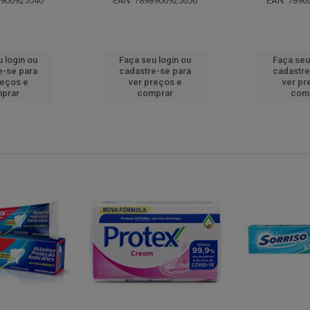
8906925540
EAN: 7898906925656
EAN: 7896
 login ou
Faça seu login ou
Faça seu
e-se para
cadastre-se para
cadastre
reços e
ver preços e
ver pr
prar
comprar
com