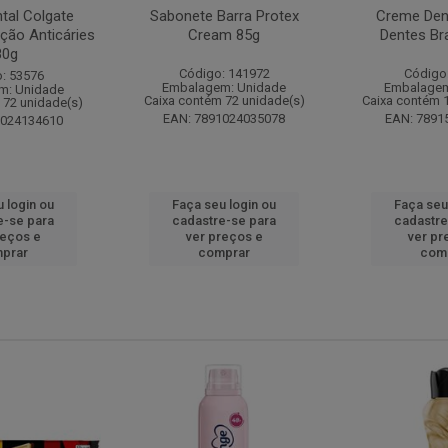
tal Colgate
Sabonete Barra Protex
Creme Dent
ção Anticáries
Cream 85g
Dentes Br
80g
Código: 141972
Código
: 53576
Embalagem: Unidade
Embalagem
m: Unidade
Caixa contém 72 unidade(s)
Caixa contém 
 72 unidade(s)
EAN: 7891024035078
EAN: 7891
1024134610
 login ou
Faça seu login ou
Faça seu
e-se para
cadastre-se para
cadastre
reços e
ver preços e
ver pr
prar
comprar
com