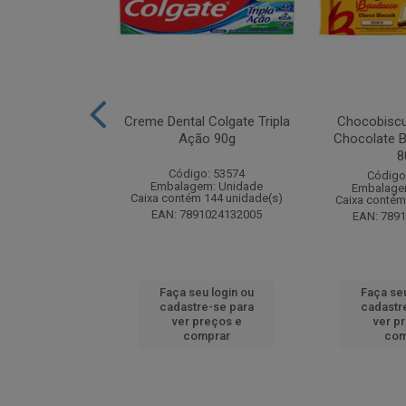
zon Meu Toque
Creme Dental Colgate Tripla
Chocobiscu
 Pote 23g
Ação 90g
Chocolate B
8
: 247689
Código: 53574
Código
m: Unidade
Embalagem: Unidade
Embalage
 18 unidade(s)
Caixa contém 144 unidade(s)
Caixa contém
1132165445
EAN: 7891024132005
EAN: 789
u login ou
Faça seu login ou
Faça seu
e-se para
cadastre-se para
cadastr
reços e
ver preços e
ver p
mprar
comprar
com