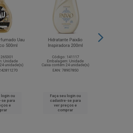
rfumado Uau
Hidratante Paixão
Shampoo P
co 500ml
Inspiradora 200ml
Iluminador P
 265301
Código: 141117
Código:
: Unidade
Embalagem: Unidade
Embalagem
24 unidade(s)
Caixa contém 24 unidade(s)
Caixa contém 
242811270
EAN: 78907850
EAN: 7891
 login ou
Faça seu login ou
Faça seu 
-se para
cadastre-se para
cadastre
eços e
ver preços e
ver pr
prar
comprar
comp