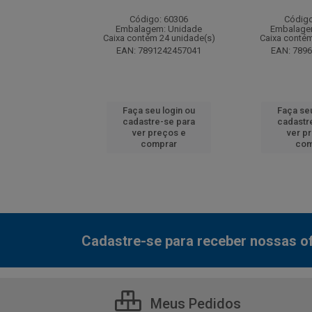
: 130077
Código: 60306
Código
m: Unidade
Embalagem: Unidade
Embalage
 12 unidade(s)
Caixa contém 24 unidade(s)
Caixa contém
7000800548
EAN: 7891242457041
EAN: 789
u login ou
Faça seu login ou
Faça seu
e-se para
cadastre-se para
cadastr
reços e
ver preços e
ver p
mprar
comprar
com
Cadastre-se para receber nossas of
Meus Pedidos