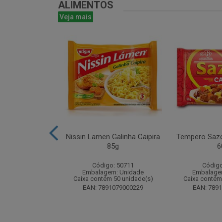
ALIMENTOS
Veja mais
ta 16g - Atado
Nissin Lamen Galinha Caipira
Tempero Sazo
 unidades
85g
6
o: 51499
Código: 50711
Código
m: Unidade
Embalagem: Unidade
Embalage
 24 unidade(s)
Caixa contém 50 unidade(s)
Caixa contém
8024393184
EAN: 7891079000229
EAN: 789