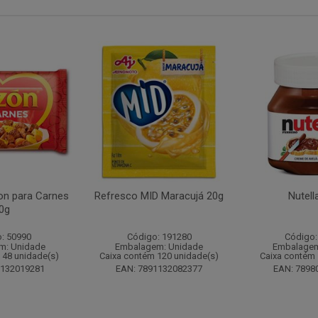
n para Carnes
Refresco MID Maracujá 20g
Nutell
0g
: 50990
Código: 191280
Código:
m: Unidade
Embalagem: Unidade
Embalagem
 48 unidade(s)
Caixa contém 120 unidade(s)
Caixa contém 
1132019281
EAN: 7891132082377
EAN: 7898