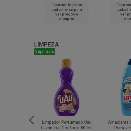
u login ou
Faça seu login ou
Faça seu
e-se para
cadastre-se para
cadastr
reços e
ver preços e
ver p
mprar
comprar
com
LIMPEZA
Veja mais
m Bruto 1L
Limpador Perfumado Uau
Amaciante U
Lavanda e Conforto 500ml
Primaver