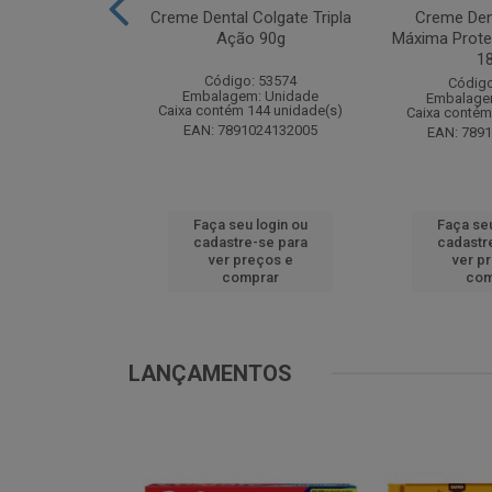
te Pinho Sol
Creme Dental Colgate Tripla
Creme Den
inal 1L
Ação 90g
Máxima Prote
1
o: 53883
Código: 53574
Código
m: Unidade
Embalagem: Unidade
Embalage
 12 unidade(s)
Caixa contém 144 unidade(s)
Caixa contém
1024194607
EAN: 7891024132005
EAN: 789
u login ou
Faça seu login ou
Faça seu
e-se para
cadastre-se para
cadastr
reços e
ver preços e
ver p
mprar
comprar
com
LANÇAMENTOS