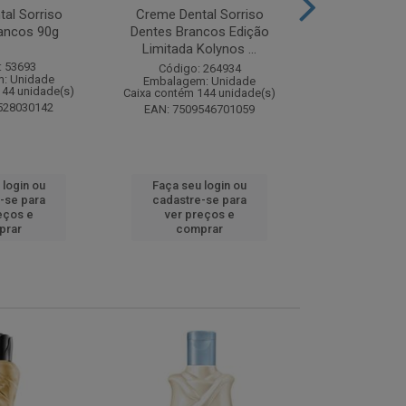
al Sorriso
Creme Dental Sorriso
Sabonete Ba
ancos 90g
Dentes Brancos Edição
Limpeza Profu
Limitada Kolynos ...
85
: 53693
Código: 264934
Código:
: Unidade
Embalagem: Unidade
Embalagem
144 unidade(s)
Caixa contém 144 unidade(s)
Caixa contém 
528030142
EAN: 7509546701059
EAN: 7891
 login ou
Faça seu login ou
Faça seu 
-se para
cadastre-se para
cadastre
eços e
ver preços e
ver pr
prar
comprar
comp