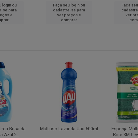
 login ou
Faça seu login ou
Faça seu
e-se para
cadastre-se para
cadastre
reços e
ver preços e
ver pr
prar
comprar
com
rca Brisa da
Multiuso Lavanda Uau 500ml
Esponja Mult
a Azul 2L
Brite 3M Le