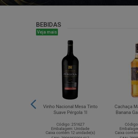
BEBIDAS
Veja mais
te Chandon
Vinho Nacional Mesa Tinto
Cachaça Ma
 Ice 750 com
Suave Pérgola 1l
Banana Gar
tucho
Código: 251627
Código
: 268825
Embalagem: Unidade
Embalage
m: Unidade
Caixa contém 12 unidade(s)
Caixa contém
m 6 unidade(s)