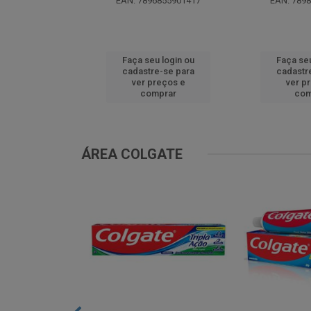
EAN: 7896855901417
EAN: 789
u login ou
Faça seu login ou
Faça seu
e-se para
cadastre-se para
cadastr
reços e
ver preços e
ver p
mprar
comprar
com
ÁREA COLGATE