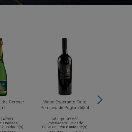
idra Cereser
Vinho Esperanto Tinto
Whisky Ballan
0ml
Primitivo de Puglia 750ml
750
 247883
Código: 189650
Código:
: Unidade
Embalagem: Unidade
Embalagem
12 unidade(s)
Caixa contém 6 unidade(s)
Caixa contém 