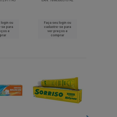
072911145
EAN: 7898566570142
EAN: 5000
 login ou
Faça seu login ou
Faça seu 
-se para
cadastre-se para
cadastre
eços e
ver preços e
ver pr
prar
comprar
comp