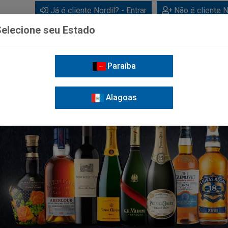
Já é cliente Nordil? - Entrar
Não é cliente N
elecione seu Estado
Paraíba
BEBIDAS
CUIDADOS PESSOAIS
LIMPEZA
FOR
Alagoas