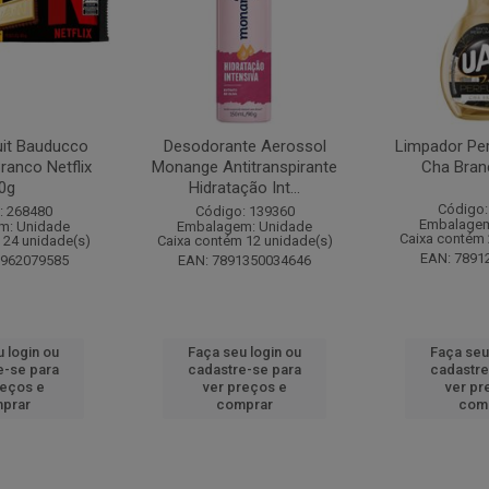
it Bauducco
Desodorante Aerossol
Limpador Pe
ranco Netflix
Monange Antitranspirante
Cha Bran
0g
Hidratação Int...
Código:
: 268480
Código: 139360
Embalagem
m: Unidade
Embalagem: Unidade
Caixa contém 
 24 unidade(s)
Caixa contém 12 unidade(s)
EAN: 7891
1962079585
EAN: 7891350034646
 login ou
Faça seu login ou
Faça seu
e-se para
cadastre-se para
cadastre
reços e
ver preços e
ver pr
prar
comprar
com