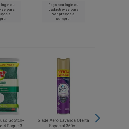
 login ou
Faça seu login ou
Faça seu 
-se para
cadastre-se para
cadastre
eços e
ver preços e
ver pr
prar
comprar
comp
iuso Scotch-
Glade Aero Lavanda Oferta
Desinfetant
ve 4 Pague 3
Especial 360ml
Origina