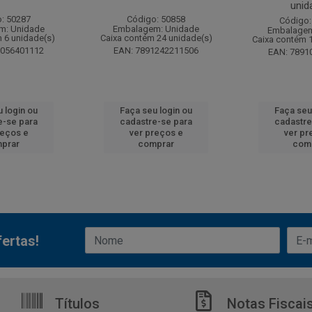
unid
: 50287
Código: 50858
Código:
m: Unidade
Embalagem: Unidade
Embalagem
 6 unidade(s)
Caixa contém 24 unidade(s)
Caixa contém 
6056401112
EAN: 7891242211506
EAN: 7891
 login ou
Faça seu login ou
Faça seu
e-se para
cadastre-se para
cadastre
reços e
ver preços e
ver pr
prar
comprar
com
ertas!
Títulos
Notas Fiscai