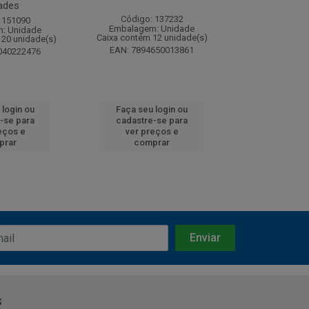
ades
Código: 137232
Código:
 151090
Embalagem: Unidade
Embalagem
: Unidade
Caixa contém 12 unidade(s)
Caixa contém 
120 unidade(s)
EAN: 7894650013861
EAN: 7891
040222476
 login ou
Faça seu login ou
Faça seu 
-se para
cadastre-se para
cadastre
eços e
ver preços e
ver pr
prar
comprar
comp
s