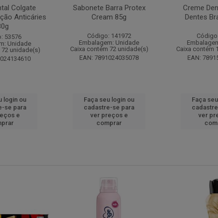
tal Colgate
Sabonete Barra Protex
Creme Dent
ção Anticáries
Cream 85g
Dentes Br
80g
Código: 141972
Código
: 53576
Embalagem: Unidade
Embalagem
m: Unidade
Caixa contém 72 unidade(s)
Caixa contém 
 72 unidade(s)
EAN: 7891024035078
EAN: 7891
1024134610
 login ou
Faça seu login ou
Faça seu
e-se para
cadastre-se para
cadastre
reços e
ver preços e
ver pr
prar
comprar
com