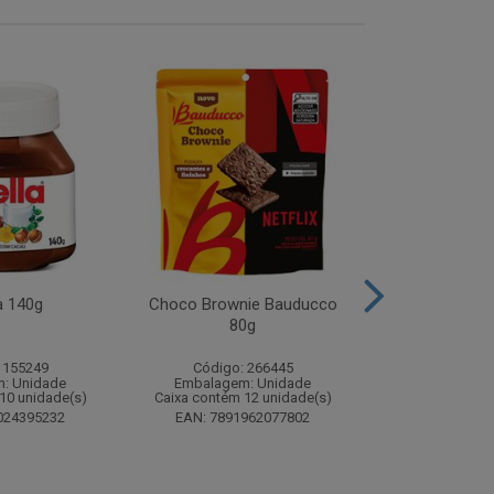
a 140g
Choco Brownie Bauducco
Complemento
80g
Sustagen K
Chocolate S
 155249
Código: 266445
Código:
: Unidade
Embalagem: Unidade
Embalagem
10 unidade(s)
Caixa contém 12 unidade(s)
Caixa contém 
024395232
EAN: 7891962077802
EAN: 7898