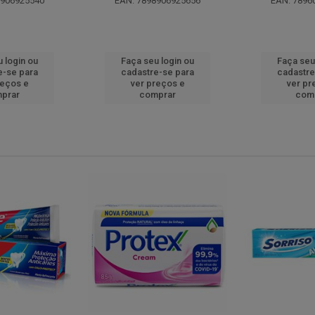
8906925540
EAN: 7898906925656
EAN: 7896
 login ou
Faça seu login ou
Faça seu
e-se para
cadastre-se para
cadastre
reços e
ver preços e
ver pr
prar
comprar
com