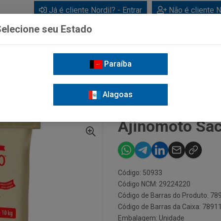
Já é cliente Nordil? - Entrar
Não é cliente N
elecione seu Estado
Paraíba
BEBIDAS
CUIDADOS PESSOAIS
LIMPEZA
FOR
Alagoas
AJINOMOTO SACO 10KG
Ajinomoto Sa
Código: 50933
Código NCM: 29224220
Código de Barras do Produto: 7
Código de Barras da Caixa: 789
Embalagem: Unidade