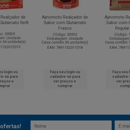
 Realçador de
Ajinomoto Realçador de
Ajinomoto Re
lutamato Refil
Sabor com Glutamato
Sabor com 
Frasco
Regular
o: 50929
Código: 50923
Código: 
em: Unidade
Embalagem: Unidade
Embalagem:
m 36 unidade(s)
Caixa contém 36 unidade(s)
Caixa contém 
91132012015
EAN: 7891132011018
EAN: 78911
u login ou
Faça seu login ou
Faça seu 
re-se para
cadastre-se para
cadastre-
preços e
ver preços e
ver pre
mprar
comprar
comp
ofertas!