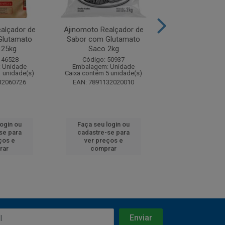
alçador de
Ajinomoto Realçador de
Ajinomoto Real
Glutamato
Sabor com Glutamato
Sabor com Gl
 25kg
Saco 2kg
Estojo
146528
Código: 50937
Código: 50
 Unidade
Embalagem: Unidade
Embalagem: U
1 unidade(s)
Caixa contém 5 unidade(s)
Caixa contém 24 u
32060726
EAN: 7891132020010
EAN: 7891132
login ou
Faça seu login ou
Faça seu log
se para
cadastre-se para
cadastre-se 
ços e
ver preços e
ver preços
rar
comprar
comprar