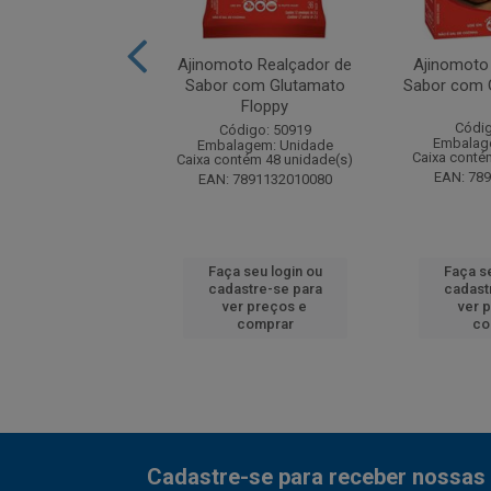
to Realçador de
Ajinomoto Realçador de
Ajinomoto
 Plus Saco 1kg
Sabor com Glutamato
Sabor com G
Floppy
digo: 215742
Códig
Código: 50919
agem: Unidade
Embalag
Embalagem: Unidade
ntém 10 unidade(s)
Caixa conté
Caixa contém 48 unidade(s)
7891132161225
EAN: 78
EAN: 7891132010080
 seu login ou
Faça seu login ou
Faça se
astre-se para
cadastre-se para
cadast
er preços e
ver preços e
ver 
comprar
comprar
co
Cadastre-se para receber nossas 