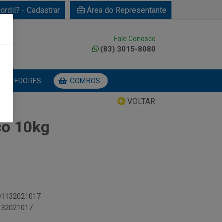
ordil? - Cadastrar
Área do Representante
Fale Conosco
0
(83) 3015-8080
NECEDORES
COMBOS
VOLTAR
co 10kg
891132021017
1132021017