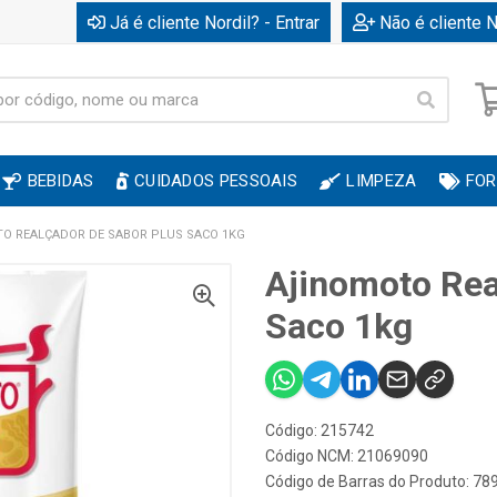
Já é cliente Nordil? - Entrar
Não é cliente N
BEBIDAS
CUIDADOS PESSOAIS
LIMPEZA
FOR
O REALÇADOR DE SABOR PLUS SACO 1KG
Ajinomoto Rea
Saco 1kg
Código: 215742
Código NCM: 21069090
Código de Barras do Produto: 7