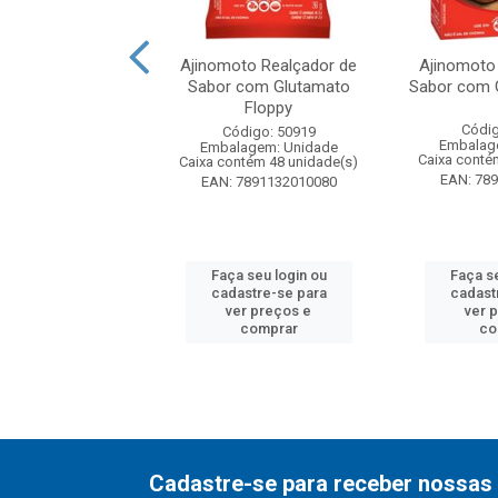
to Realçador de
Ajinomoto Realçador de
Ajinomoto
com Glutamato
Sabor com Glutamato
Sabor com G
Estojo
Floppy
Códig
digo: 50915
Código: 50919
Embalag
agem: Unidade
Embalagem: Unidade
Caixa conté
ntém 24 unidade(s)
Caixa contém 48 unidade(s)
EAN: 78
7891132013012
EAN: 7891132010080
 seu login ou
Faça seu login ou
Faça se
astre-se para
cadastre-se para
cadast
er preços e
ver preços e
ver 
comprar
comprar
co
Cadastre-se para receber nossas 