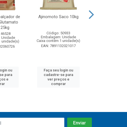
alçador de
Ajinomoto Saco 10kg
Ajinomoto Real
Glutamato
Sabor com Gl
 25kg
Saco 2k
Código: 50933
146528
Código: 50
Embalagem: Unidade
 Unidade
Embalagem: U
Caixa contém 1 unidade(s)
1 unidade(s)
Caixa contém 5 u
EAN: 7891132021017
32060726
EAN: 7891132
login ou
Faça seu login ou
Faça seu log
se para
cadastre-se para
cadastre-se 
ços e
ver preços e
ver preços
rar
comprar
comprar