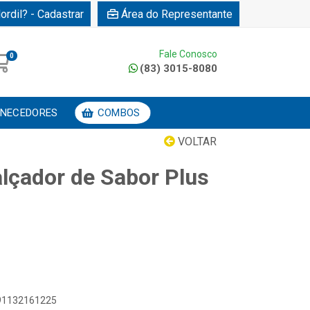
ordil? - Cadastrar
Área do Representante
Fale Conosco
0
(83) 3015-8080
NECEDORES
COMBOS
VOLTAR
lçador de Sabor Plus
891132161225