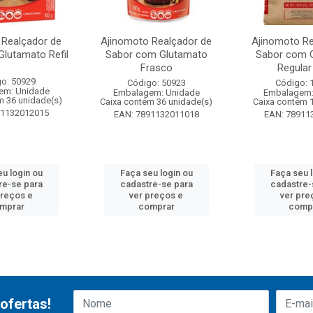
 Realçador de
Ajinomoto Realçador de
Ajinomoto Re
lutamato Refil
Sabor com Glutamato
Sabor com 
Frasco
Regular
o: 50929
Código: 50923
Código: 
em: Unidade
Embalagem: Unidade
Embalagem:
m 36 unidade(s)
Caixa contém 36 unidade(s)
Caixa contém 
91132012015
EAN: 7891132011018
EAN: 78911
u login ou
Faça seu login ou
Faça seu 
re-se para
cadastre-se para
cadastre-
preços e
ver preços e
ver pre
mprar
comprar
comp
ofertas!