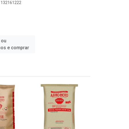
91132161222
 ou
ços e comprar