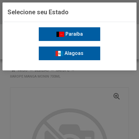
Selecione seu Estado
Baixe já o APP da Nordil
0
Paraíba
Alagoas
VOLTAR
INÍCIO
BEBIDAS
XAROPE
XAROPE MANGA MONIN 700ML