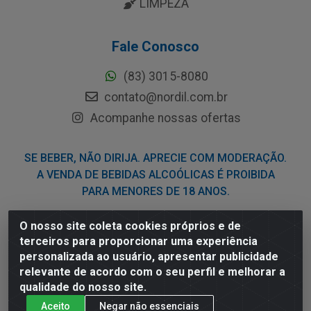
LIMPEZA
Fale Conosco
(83) 3015-8080
contato@nordil.com.br
Acompanhe nossas ofertas
SE BEBER, NÃO DIRIJA. APRECIE COM MODERAÇÃO.
A VENDA DE BEBIDAS ALCOÓLICAS É PROIBIDA
PARA MENORES DE 18 ANOS.
O nosso site coleta cookies próprios e de
Nordil Distribuidora - Avenida Liberdade, 2738, Bloco F -
terceiros para proporcionar uma experiência
Sesi - Bayeux/PB - CEP 58.111-400 - CNPJ
personalizada ao usuário, apresentar publicidade
03.775.813/0001-41
relevante de acordo com o seu perfil e melhorar a
qualidade do nosso site.
Aceito
Negar não essenciais