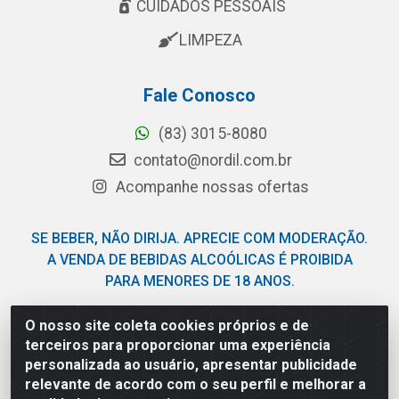
CUIDADOS PESSOAIS
LIMPEZA
Fale Conosco
(83) 3015-8080
contato@nordil.com.br
Acompanhe nossas ofertas
SE BEBER, NÃO DIRIJA. APRECIE COM MODERAÇÃO.
A VENDA DE BEBIDAS ALCOÓLICAS É PROIBIDA
PARA MENORES DE 18 ANOS.
O nosso site coleta cookies próprios e de
Nordil Distribuidora - Avenida Liberdade, 2738, Bloco F -
terceiros para proporcionar uma experiência
Sesi - Bayeux/PB - CEP 58.111-400 - CNPJ
personalizada ao usuário, apresentar publicidade
03.775.813/0001-41
relevante de acordo com o seu perfil e melhorar a