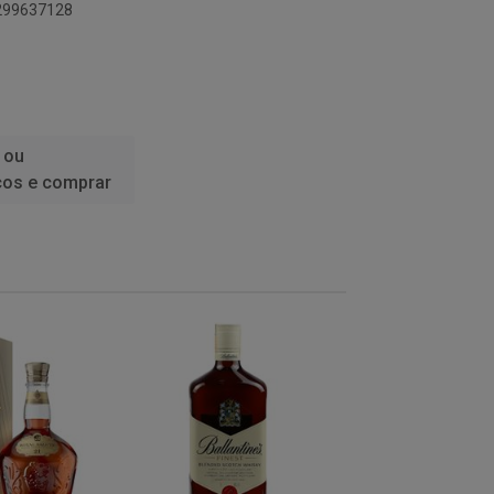
0299637128
 ou
ços e comprar