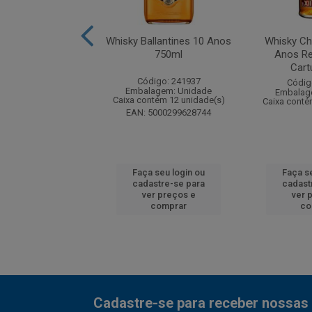
Chivas Regal 12
Whisky Ballantines 10 Anos
Whisky Ch
anos 50ml
750ml
Anos R
Cart
digo: 201856
Código: 241937
Códig
agem: Unidade
Embalagem: Unidade
Embalag
tém 120 unidade(s)
Caixa contém 12 unidade(s)
Caixa conté
 80432400340
EAN: 5000299628744
 seu login ou
Faça seu login ou
Faça s
astre-se para
cadastre-se para
cadast
er preços e
ver preços e
ver 
comprar
comprar
co
Cadastre-se para receber nossas 