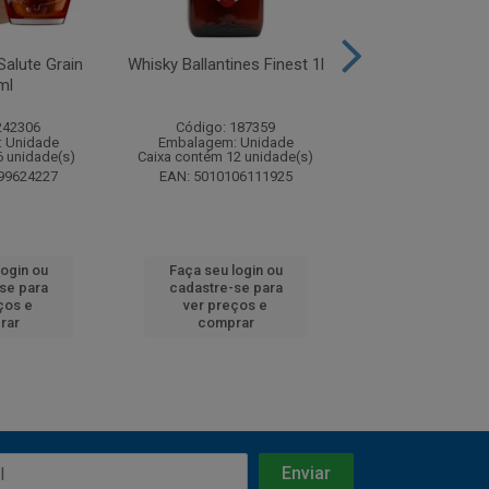
Salute Grain
Whisky Ballantines Finest 1l
Whisky Ballantin
ml
750ml
242306
Código: 187359
Código: 18
 Unidade
Embalagem: Unidade
Embalagem: U
6 unidade(s)
Caixa contém 12 unidade(s)
Caixa contém 12 u
99624227
EAN: 5010106111925
EAN: 5010106
login ou
Faça seu login ou
Faça seu log
se para
cadastre-se para
cadastre-se
ços e
ver preços e
ver preços
rar
comprar
compra