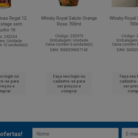
ivas Regal 12
Whisky Royal Salute Orange
Whisky Royal 
estage sem
Rose 700ml
700
ucho 1lt
Código: 252975
Código: 
o: 242234
Embalagem: Unidade
Embalagem:
em: Unidade
Caixa contém 6 unidade(s)
Caixa contém 
m 12 unidade(s)
EAN: 5000299637142
EAN: 50002
eu login ou
Faça seu login ou
Faça seu 
re-se para
cadastre-se para
cadastre-
preços e
ver preços e
ver pre
mprar
comprar
comp
ofertas!