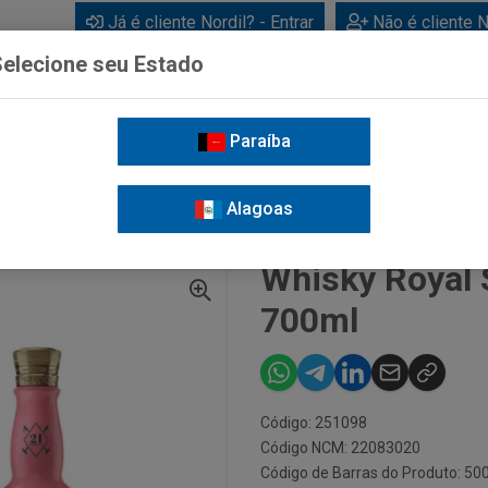
Já é cliente Nordil? - Entrar
Não é cliente N
elecione seu Estado
Paraíba
BEBIDAS
CUIDADOS PESSOAIS
LIMPEZA
FOR
Alagoas
ALUTE POLO MIAMI 700ML
Whisky Royal 
700ml
Código: 251098
Código NCM: 22083020
Código de Barras do Produto: 5