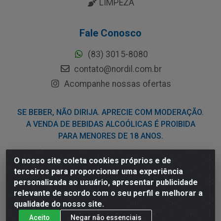
LIMPEZA
Fale Conosco
(83) 3015-8080
contato@nordil.com.br
Acompanhe nossas ofertas
SE BEBER, NÃO DIRIJA. APRECIE COM MODERAÇÃO.
A VENDA DE BEBIDAS ALCOÓLICAS É PROIBIDA
PARA MENORES DE 18 ANOS.
O nosso site coleta cookies próprios e de
Nordil Distribuidora - Avenida Liberdade, 2738, Bloco F -
terceiros para proporcionar uma experiência
Sesi - Bayeux/PB - CEP 58.111-400 - CNPJ
personalizada ao usuário, apresentar publicidade
03.775.813/0001-41
relevante de acordo com o seu perfil e melhorar a
qualidade do nosso site.
Aceito
Negar não essenciais