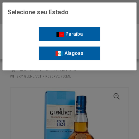
Selecione seu Estado
Baixe já o APP da Nordil
0
Paraíba
Alagoas
VOLTAR
INÍCIO
LEITE
LEITE EM PÓ
WHISKY GLENLIVET F RESERVE 750ML