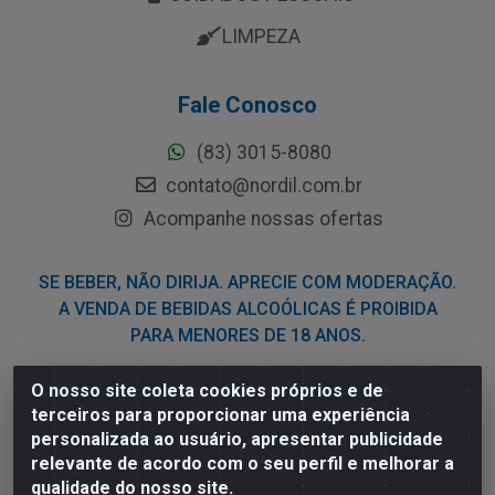
LIMPEZA
Fale Conosco
(83) 3015-8080
contato@nordil.com.br
Acompanhe nossas ofertas
SE BEBER, NÃO DIRIJA. APRECIE COM MODERAÇÃO.
A VENDA DE BEBIDAS ALCOÓLICAS É PROIBIDA
PARA MENORES DE 18 ANOS.
O nosso site coleta cookies próprios e de
Nordil Distribuidora - Avenida Liberdade, 2738, Bloco F -
terceiros para proporcionar uma experiência
Sesi - Bayeux/PB - CEP 58.111-400 - CNPJ
personalizada ao usuário, apresentar publicidade
03.775.813/0001-41
relevante de acordo com o seu perfil e melhorar a
qualidade do nosso site.