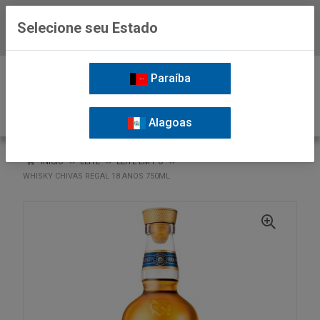
Selecione seu Estado
Baixe já o APP da Nordil
0
Paraíba
Alagoas
VOLTAR
INÍCIO
LEITE
LEITE EM PÓ
WHISKY CHIVAS REGAL 18 ANOS 750ML