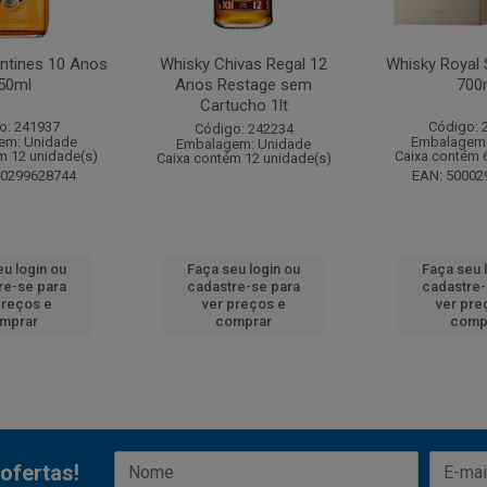
antines 10 Anos
Whisky Chivas Regal 12
Whisky Royal 
50ml
Anos Restage sem
700
Cartucho 1lt
o: 241937
Código: 
Código: 242234
em: Unidade
Embalagem:
Embalagem: Unidade
m 12 unidade(s)
Caixa contém 
Caixa contém 12 unidade(s)
00299628744
EAN: 50002
eu login ou
Faça seu login ou
Faça seu 
re-se para
cadastre-se para
cadastre-
preços e
ver preços e
ver pre
mprar
comprar
comp
ofertas!