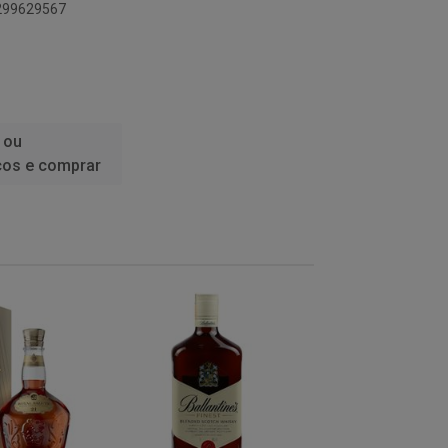
0299629567
 ou
ços e comprar