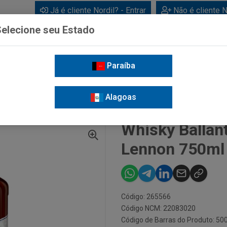
Já é cliente Nordil? - Entrar
Não é cliente N
elecione seu Estado
Paraíba
BEBIDAS
CUIDADOS PESSOAIS
LIMPEZA
FOR
Alagoas
INES FINEST JOHN LENNON 750ML
Whisky Ballan
Lennon 750ml
Código: 265566
Código NCM: 22083020
Código de Barras do Produto: 5