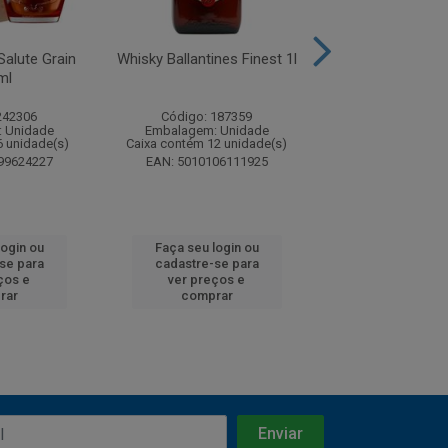
Salute Grain
Whisky Ballantines Finest 1l
Whisky Ballantin
ml
750ml
242306
Código: 187359
Código: 18
 Unidade
Embalagem: Unidade
Embalagem: U
6 unidade(s)
Caixa contém 12 unidade(s)
Caixa contém 12 u
99624227
EAN: 5010106111925
EAN: 5010106
login ou
Faça seu login ou
Faça seu log
se para
cadastre-se para
cadastre-se
ços e
ver preços e
ver preços
rar
comprar
compra