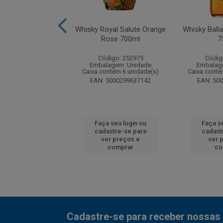
Chivas Regal 12
Whisky Royal Salute Orange
Whisky Ball
anos 50ml
Rose 700ml
7
digo: 201856
Código: 252975
Códig
agem: Unidade
Embalagem: Unidade
Embalag
tém 120 unidade(s)
Caixa contém 6 unidade(s)
Caixa conté
 80432400340
EAN: 5000299637142
EAN: 50
 seu login ou
Faça seu login ou
Faça s
astre-se para
cadastre-se para
cadast
er preços e
ver preços e
ver 
comprar
comprar
co
Cadastre-se para receber nossas 