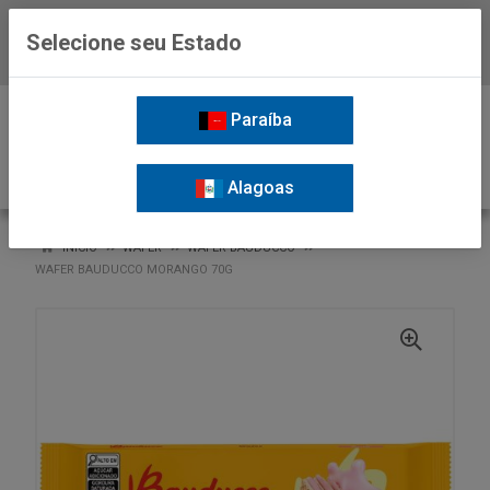
Selecione seu Estado
Baixe já o APP da Nordil
0
Paraíba
Alagoas
VOLTAR
INÍCIO
WAFER
WAFER BAUDUCCO
WAFER BAUDUCCO MORANGO 70G