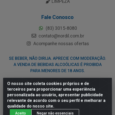
LIMPEZA
Fale Conosco
(83) 3015-8080
contato@nordil.com.br
Acompanhe nossas ofertas
SE BEBER, NÃO DIRIJA. APRECIE COM MODERAÇÃO.
A VENDA DE BEBIDAS ALCOÓLICAS É PROIBIDA
PARA MENORES DE 18 ANOS.
O nosso site coleta cookies próprios e de
Nordil Distribuidora - Avenida Liberdade, 2738, Bloco F -
terceiros para proporcionar uma experiência
Sesi - Bayeux/PB - CEP 58.111-400 - CNPJ
personalizada ao usuário, apresentar publicidade
03.775.813/0001-41
relevante de acordo com o seu perfil e melhorar a
qualidade do nosso site.
Aceito
Negar não essenciais