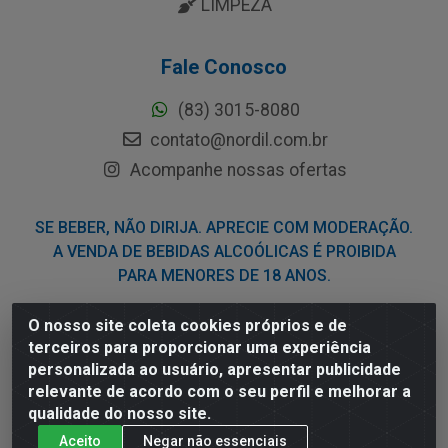
LIMPEZA
Fale Conosco
(83) 3015-8080
contato@nordil.com.br
Acompanhe nossas ofertas
SE BEBER, NÃO DIRIJA. APRECIE COM MODERAÇÃO.
A VENDA DE BEBIDAS ALCOÓLICAS É PROIBIDA
PARA MENORES DE 18 ANOS.
O nosso site coleta cookies próprios e de
Nordil Distribuidora - Avenida Liberdade, 2738, Bloco F -
terceiros para proporcionar uma experiência
Sesi - Bayeux/PB - CEP 58.111-400 - CNPJ
personalizada ao usuário, apresentar publicidade
03.775.813/0001-41
relevante de acordo com o seu perfil e melhorar a
qualidade do nosso site.
Aceito
Negar não essenciais