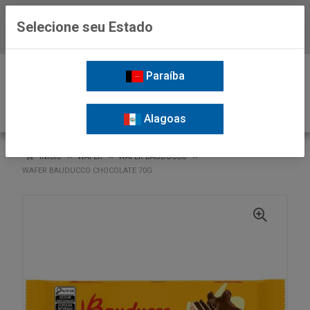
Selecione seu Estado
Baixe já o APP da Nordil
0
Paraíba
Alagoas
VOLTAR
INÍCIO
WAFER
WAFER BAUDUCCO
WAFER BAUDUCCO CHOCOLATE 70G