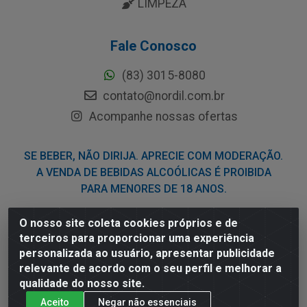
LIMPEZA
Fale Conosco
(83) 3015-8080
contato@nordil.com.br
Acompanhe nossas ofertas
SE BEBER, NÃO DIRIJA. APRECIE COM MODERAÇÃO.
A VENDA DE BEBIDAS ALCOÓLICAS É PROIBIDA
PARA MENORES DE 18 ANOS.
O nosso site coleta cookies próprios e de
Nordil Distribuidora - Avenida Liberdade, 2738, Bloco F -
terceiros para proporcionar uma experiência
Sesi - Bayeux/PB - CEP 58.111-400 - CNPJ
personalizada ao usuário, apresentar publicidade
03.775.813/0001-41
relevante de acordo com o seu perfil e melhorar a
qualidade do nosso site.
Aceito
Negar não essenciais