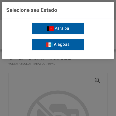
Selecione seu Estado
Baixe já o APP da Nordil
0
Paraíba
Alagoas
VOLTAR
INÍCIO
LATICINIOS
CREAM CHEESE
VODKA ABSOLUT TABASCO 750ML