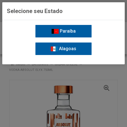
Selecione seu Estado
Baixe já o APP da Nordil
0
Paraíba
Alagoas
VOLTAR
INÍCIO
LATICINIOS
CREAM CHEESE
VODKA ABSOLUT ELYX 750ML