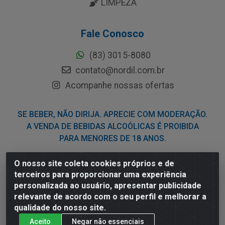
LIMPEZA
Fale Conosco
(83) 3015-8080
contato@nordil.com.br
Acompanhe nossas ofertas
SE BEBER, NÃO DIRIJA. APRECIE COM MODERAÇÃO.
A VENDA DE BEBIDAS ALCOÓLICAS É PROIBIDA
PARA MENORES DE 18 ANOS.
O nosso site coleta cookies próprios e de
Nordil Distribuidora - Avenida Liberdade, 2738, Bloco F -
terceiros para proporcionar uma experiência
Sesi - Bayeux/PB - CEP 58.111-400 - CNPJ
personalizada ao usuário, apresentar publicidade
03.775.813/0001-41
relevante de acordo com o seu perfil e melhorar a
qualidade do nosso site.
Aceito
Negar não essenciais