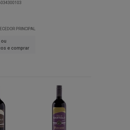
96034300103
NECEDOR PRINCIPAL
 ou
ços e comprar