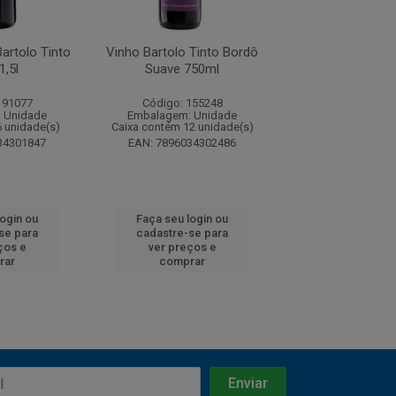
Bartolo Tinto
Vinho Bartolo Tinto Bordô
Vinho Vino Di 
1,5l
Suave 750ml
Branco Suave
191077
Código: 155248
Código: 185
 Unidade
Embalagem: Unidade
Embalagem: U
6 unidade(s)
Caixa contém 12 unidade(s)
Caixa contém 6 u
34301847
EAN: 7896034302486
EAN: 7896034
login ou
Faça seu login ou
Faça seu log
se para
cadastre-se para
cadastre-se 
ços e
ver preços e
ver preços
rar
comprar
comprar