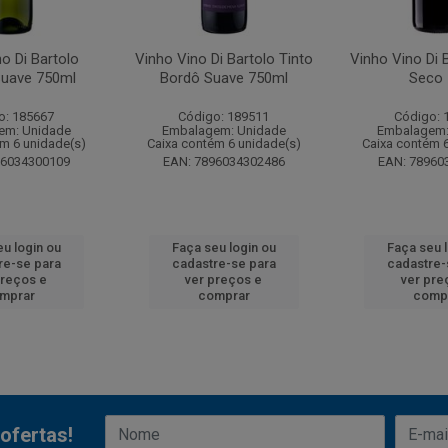
o Di Bartolo
Vinho Vino Di Bartolo Tinto
Vinho Vino Di 
Suave 750ml
Bordô Suave 750ml
Seco 
o: 185667
Código: 189511
Código: 
em: Unidade
Embalagem: Unidade
Embalagem:
m 6 unidade(s)
Caixa contém 6 unidade(s)
Caixa contém 
96034300109
EAN: 7896034302486
EAN: 78960
u login ou
Faça seu login ou
Faça seu 
re-se para
cadastre-se para
cadastre-
preços e
ver preços e
ver pre
mprar
comprar
comp
ofertas!