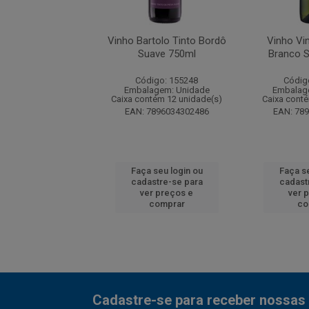
o Di Bartolo Tinto
Vinho Bartolo Tinto Bordô
Vinho Vin
Seco 1,5l
Suave 750ml
Branco 
digo: 191077
Código: 155248
Códig
agem: Unidade
Embalagem: Unidade
Embalag
ntém 6 unidade(s)
Caixa contém 12 unidade(s)
Caixa conté
7896034301847
EAN: 7896034302486
EAN: 78
 seu login ou
Faça seu login ou
Faça se
astre-se para
cadastre-se para
cadast
er preços e
ver preços e
ver 
comprar
comprar
co
Cadastre-se para receber nossas 