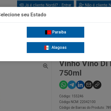
Já é cliente Nordil? - Entrar
Não é cliente N
elecione seu Estado
Paraíba
BEBIDAS
CUIDADOS PESSOAIS
LIMPEZA
FOR
Alagoas
NO DI BARTOLO BRANCO SUAVE 750ML
Vinho Vino Di
750ml
Código: 155246
Código NCM: 22042100
Código de Barras do Produto: 7