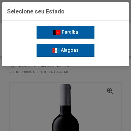
Selecione seu Estado
Baixe já o APP da Nordil
0
Paraíba
Alagoas
VOLTAR
INÍCIO
BEBIDAS
VINHOS
VINHO TERRAS DO SADO TINTO 375ML