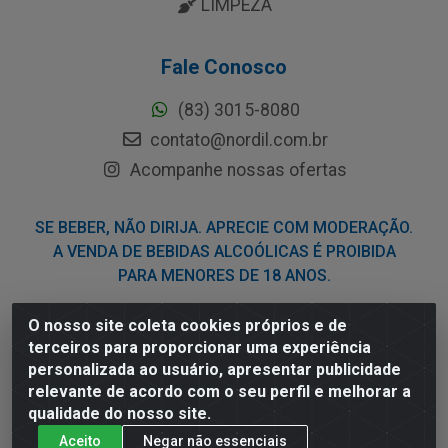
LIMPEZA
Fale Conosco
(83) 3015-8080
contato@nordil.com.br
Acompanhe nossas ofertas
SE BEBER, NÃO DIRIJA. APRECIE COM MODERAÇÃO.
A VENDA DE BEBIDAS ALCOÓLICAS É PROIBIDA
PARA MENORES DE 18 ANOS.
O nosso site coleta cookies próprios e de
Nordil Distribuidora - Avenida Liberdade, 2738, Bloco F -
terceiros para proporcionar uma experiência
Sesi - Bayeux/PB - CEP 58.111-400 - CNPJ
personalizada ao usuário, apresentar publicidade
03.775.813/0001-41
relevante de acordo com o seu perfil e melhorar a
qualidade do nosso site.
Aceito
Negar não essenciais