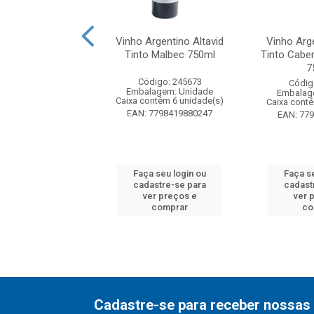
no Chuva de Prata
Vinho Argentino Altavid
Vinho Arge
el Branco 660ml
Tinto Malbec 750ml
Tinto Cabe
7
digo: 250786
Código: 245673
Códig
agem: Unidade
Embalagem: Unidade
Embalag
ntém 12 unidade(s)
Caixa contém 6 unidade(s)
Caixa cont
7896072923056
EAN: 7798419880247
EAN: 77
 seu login ou
Faça seu login ou
Faça s
astre-se para
cadastre-se para
cadast
er preços e
ver preços e
ver 
comprar
comprar
co
Cadastre-se para receber nossas 