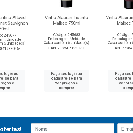
ntino Altavid
Vinho Alacran Instinto
Vinho Alacra
rnet Sauvignon
Malbec 750ml
Malbec 
50ml
Código: 245683
Código: 
o: 245677
Embalagem: Unidade
Embalagem:
em: Unidade
Caixa contém 6 unidade(s)
Caixa contém 
ém 6 unidade(s)
EAN: 7798419880131
EAN: 77984
98419880254
eu login ou
Faça seu login ou
Faça seu 
re-se para
cadastre-se para
cadastre-
preços e
ver preços e
ver pre
mprar
comprar
comp
ofertas!