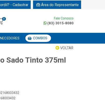
ordil? - Cadastrar
Área do Representante
Fale Conosco
0
(83) 3015-8080
NECEDORES
COMBOS
VOLTAR
do Sado Tinto 375ml
602168003432
2168003432