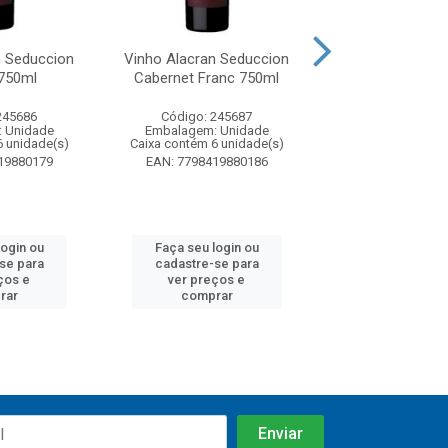
n Seduccion
Vinho Alacran Seduccion
Vinho Dom Bos
750ml
Cabernet Franc 750ml
Suave 75
245686
Código: 245687
Código: 24
 Unidade
Embalagem: Unidade
Embalagem: U
6 unidade(s)
Caixa contém 6 unidade(s)
Caixa contém 12 u
19880179
EAN: 7798419880186
EAN: 7896072
login ou
Faça seu login ou
Faça seu log
se para
cadastre-se para
cadastre-se
ços e
ver preços e
ver preços
rar
comprar
compra