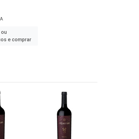
RA
 ou
ços e comprar