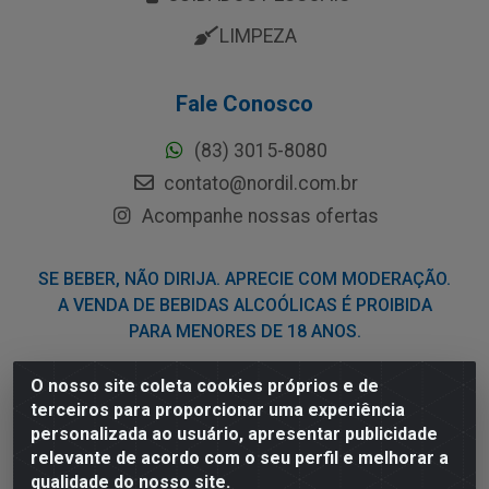
LIMPEZA
Fale Conosco
(83) 3015-8080
contato@nordil.com.br
Acompanhe nossas ofertas
SE BEBER, NÃO DIRIJA. APRECIE COM MODERAÇÃO.
A VENDA DE BEBIDAS ALCOÓLICAS É PROIBIDA
PARA MENORES DE 18 ANOS.
O nosso site coleta cookies próprios e de
Nordil Distribuidora - Avenida Liberdade, 2738, Bloco F -
terceiros para proporcionar uma experiência
Sesi - Bayeux/PB - CEP 58.111-400 - CNPJ
personalizada ao usuário, apresentar publicidade
03.775.813/0001-41
relevante de acordo com o seu perfil e melhorar a
qualidade do nosso site.