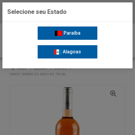
Selecione seu Estado
Baixe já o APP da Nordil
0
Paraíba
Alagoas
VOLTAR
INÍCIO
BEBIDAS
VINHOS
VINHO TERRAS DO SADO RO 750 ML