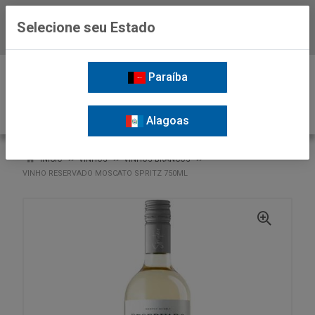
Selecione seu Estado
Baixe já o APP da Nordil
0
Paraíba
Alagoas
VOLTAR
INÍCIO
VINHOS
VINHOS BRANCOS
VINHO RESERVADO MOSCATO SPRITZ 750ML