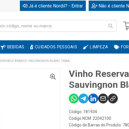
Já é cliente Nordil? - Entrar
Não é cliente N
BEBIDAS
CUIDADOS PESSOAIS
LIMPEZA
FOR
ESERVADO BRANCO SAUVINGNON BLANC 750ML
Vinho Reserv
Sauvingnon B
Código: 181934
Código NCM: 22042100
Código de Barras do Produto: 7