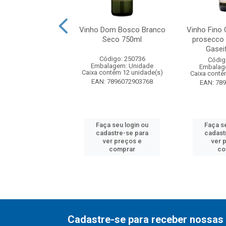
ar Salgado Verde
Vinho Dom Bosco Branco
Vinho Fino 
anco 750ml
Seco 750ml
prosecco
Gaseif
digo: 257618
Código: 250736
Códig
agem: Unidade
Embalagem: Unidade
Embalag
ntém 6 unidade(s)
Caixa contém 12 unidade(s)
Caixa conté
5600781952236
EAN: 7896072903768
EAN: 78
 seu login ou
Faça seu login ou
Faça s
astre-se para
cadastre-se para
cadast
er preços e
ver preços e
ver 
comprar
comprar
co
Cadastre-se para receber nossas 