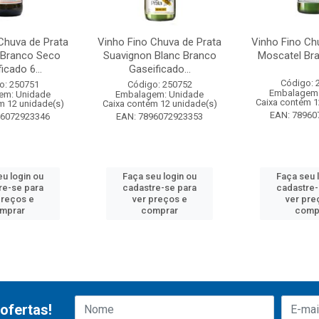
Chuva de Prata
Vinho Fino Chuva de Prata
Vinho Fino Ch
 Branco Seco
Suavignon Blanc Branco
Moscatel Br
icado 6...
Gaseificado...
Código: 
o: 250751
Código: 250752
Embalagem:
em: Unidade
Embalagem: Unidade
Caixa contém 1
m 12 unidade(s)
Caixa contém 12 unidade(s)
EAN: 78960
96072923346
EAN: 7896072923353
eu login ou
Faça seu login ou
Faça seu 
re-se para
cadastre-se para
cadastre-
preços e
ver preços e
ver pre
mprar
comprar
comp
ofertas!