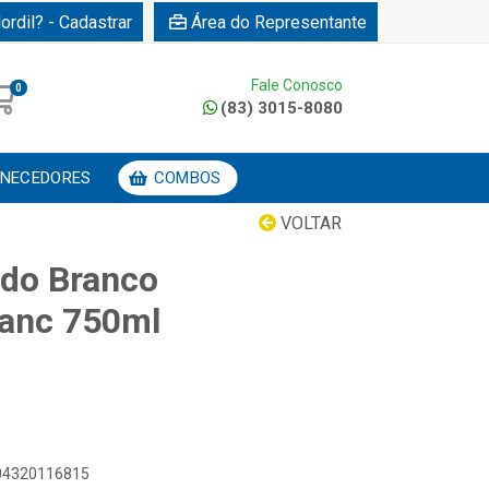
ordil? - Cadastrar
Área do Representante
Fale Conosco
0
(83) 3015-8080
NECEDORES
COMBOS
VOLTAR
ado Branco
lanc 750ml
804320116815