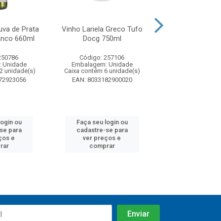
uva de Prata
Vinho Lariela Greco Tufo
Vinho Le Grad
anco 660ml
Docg 750ml
Avelino Docg
250786
Código: 257106
Código: 25
 Unidade
Embalagem: Unidade
Embalagem: U
2 unidade(s)
Caixa contém 6 unidade(s)
Caixa contém 6 u
72923056
EAN: 8033182900020
EAN: 8033182
login ou
Faça seu login ou
Faça seu log
se para
cadastre-se para
cadastre-se
ços e
ver preços e
ver preços
rar
comprar
compra