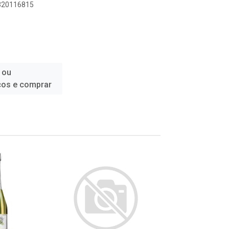
4320116815
 ou
ços e comprar