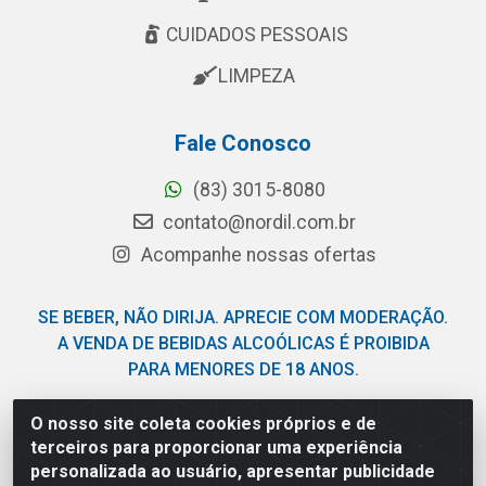
CUIDADOS PESSOAIS
LIMPEZA
Fale Conosco
(83) 3015-8080
contato@nordil.com.br
Acompanhe nossas ofertas
SE BEBER, NÃO DIRIJA. APRECIE COM MODERAÇÃO.
A VENDA DE BEBIDAS ALCOÓLICAS É PROIBIDA
PARA MENORES DE 18 ANOS.
O nosso site coleta cookies próprios e de
Nordil Distribuidora - Avenida Liberdade, 2738, Bloco F -
terceiros para proporcionar uma experiência
Sesi - Bayeux/PB - CEP 58.111-400 - CNPJ
personalizada ao usuário, apresentar publicidade
03.775.813/0001-41