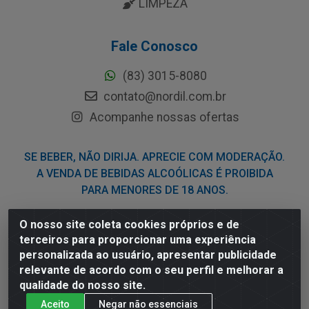
LIMPEZA
Fale Conosco
(83) 3015-8080
contato@nordil.com.br
Acompanhe nossas ofertas
SE BEBER, NÃO DIRIJA. APRECIE COM MODERAÇÃO.
A VENDA DE BEBIDAS ALCOÓLICAS É PROIBIDA
PARA MENORES DE 18 ANOS.
O nosso site coleta cookies próprios e de
Nordil Distribuidora - Avenida Liberdade, 2738, Bloco F -
terceiros para proporcionar uma experiência
Sesi - Bayeux/PB - CEP 58.111-400 - CNPJ
personalizada ao usuário, apresentar publicidade
03.775.813/0001-41
relevante de acordo com o seu perfil e melhorar a
qualidade do nosso site.
Aceito
Negar não essenciais