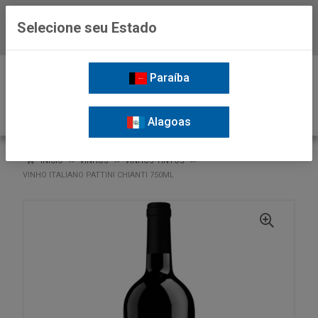
Selecione seu Estado
Baixe já o APP da Nordil
0
Paraíba
Alagoas
VOLTAR
INÍCIO
VINHOS
VINHOS TINTOS
VINHO ITALIANO PATTINI CHIANTI 750ML