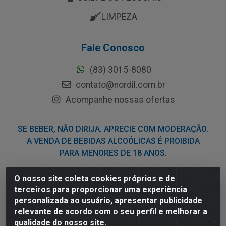
LIMPEZA
Fale Conosco
(83) 3015-8080
contato@nordil.com.br
Acompanhe nossas ofertas
SE BEBER, NÃO DIRIJA. APRECIE COM MODERAÇÃO.
A VENDA DE BEBIDAS ALCOÓLICAS É PROIBIDA
PARA MENORES DE 18 ANOS.
O nosso site coleta cookies próprios e de
Nordil Distribuidora - Avenida Liberdade, 2738, Bloco F -
terceiros para proporcionar uma experiência
Sesi - Bayeux/PB - CEP 58.111-400 - CNPJ
personalizada ao usuário, apresentar publicidade
03.775.813/0001-41
relevante de acordo com o seu perfil e melhorar a
qualidade do nosso site.