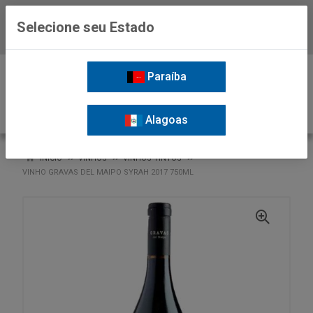
Selecione seu Estado
Baixe já o APP da Nordil
0
Paraíba
Alagoas
VOLTAR
INÍCIO
VINHOS
VINHOS TINTOS
VINHO GRAVAS DEL MAIPO SYRAH 2017 750ML