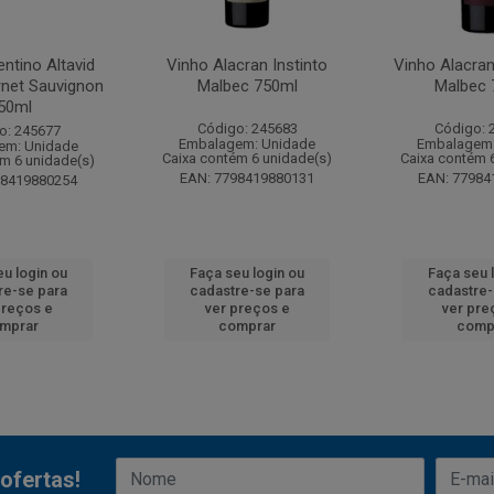
ntino Altavid
Vinho Alacran Instinto
Vinho Alacra
rnet Sauvignon
Malbec 750ml
Malbec 
50ml
Código: 245683
Código: 
o: 245677
Embalagem: Unidade
Embalagem:
em: Unidade
Caixa contém 6 unidade(s)
Caixa contém 
ém 6 unidade(s)
EAN: 7798419880131
EAN: 77984
98419880254
eu login ou
Faça seu login ou
Faça seu 
re-se para
cadastre-se para
cadastre-
preços e
ver preços e
ver pre
mprar
comprar
comp
ofertas!