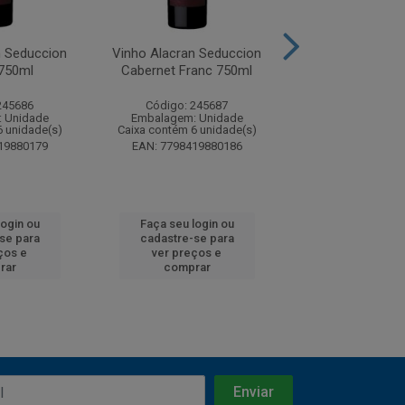
n Seduccion
Vinho Alacran Seduccion
Vinho Dom Bos
750ml
Cabernet Franc 750ml
Suave 75
245686
Código: 245687
Código: 24
 Unidade
Embalagem: Unidade
Embalagem: U
6 unidade(s)
Caixa contém 6 unidade(s)
Caixa contém 12 u
19880179
EAN: 7798419880186
EAN: 7896072
login ou
Faça seu login ou
Faça seu log
se para
cadastre-se para
cadastre-se
ços e
ver preços e
ver preços
rar
comprar
compra