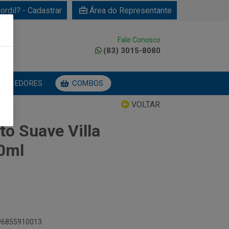
ordil? - Cadastrar
Área do Representante
Fale Conosco
0
(83) 3015-8080
NECEDORES
COMBOS
VOLTAR
to Suave Villa
0ml
896855910013