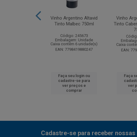
Pionero Reserva
Vinho Argentino Altavid
Vinho Arge
 Sauvignon Tinto
Tinto Malbec 750ml
Tinto Cabe
750ml
7
Código: 245673
digo: 257359
Códig
Embalagem: Unidade
agem: Unidade
Embalag
Caixa contém 6 unidade(s)
ntém 6 unidade(s)
Caixa cont
EAN: 7798419880247
7804449104014
EAN: 77
 seu login ou
Faça seu login ou
Faça s
astre-se para
cadastre-se para
cadast
er preços e
ver preços e
ver 
comprar
comprar
co
Cadastre-se para receber nossas 