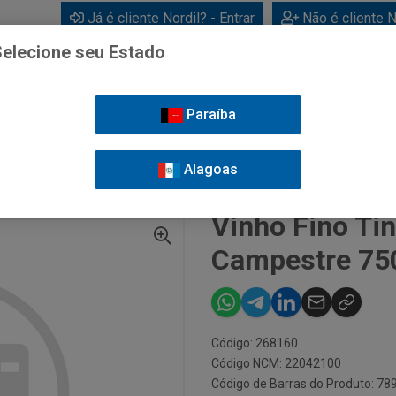
Já é cliente Nordil? - Entrar
Não é cliente N
elecione seu Estado
Paraíba
BEBIDAS
CUIDADOS PESSOAIS
LIMPEZA
FOR
Alagoas
 TINTO SUAVE VILLA CAMPESTRE 750ML
Vinho Fino Tin
Campestre 75
Código: 268160
Código NCM: 22042100
Código de Barras do Produto: 7