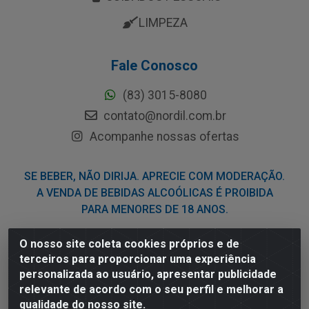
LIMPEZA
Fale Conosco
(83) 3015-8080
contato@nordil.com.br
Acompanhe nossas ofertas
SE BEBER, NÃO DIRIJA. APRECIE COM MODERAÇÃO.
A VENDA DE BEBIDAS ALCOÓLICAS É PROIBIDA
PARA MENORES DE 18 ANOS.
O nosso site coleta cookies próprios e de
Nordil Distribuidora - Avenida Liberdade, 2738, Bloco F -
terceiros para proporcionar uma experiência
Sesi - Bayeux/PB - CEP 58.111-400 - CNPJ
personalizada ao usuário, apresentar publicidade
03.775.813/0001-41
relevante de acordo com o seu perfil e melhorar a
qualidade do nosso site.