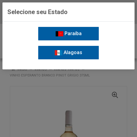
Selecione seu Estado
Baixe já o APP da Nordil
0
Paraíba
Alagoas
VOLTAR
INÍCIO
VINHOS
VINHOS TINTOS
VINHO ESPERANTO BRANCO PINOT GRIGIO 375ML