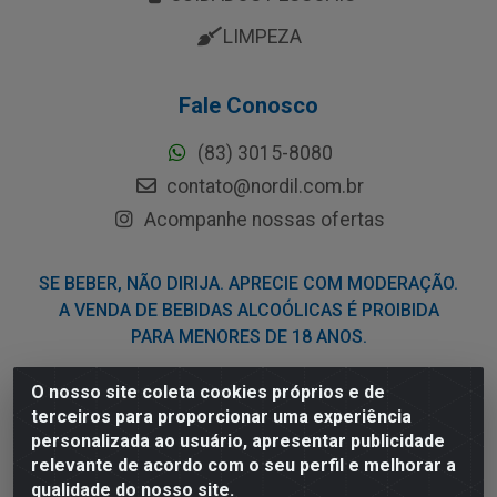
LIMPEZA
Fale Conosco
(83) 3015-8080
contato@nordil.com.br
Acompanhe nossas ofertas
SE BEBER, NÃO DIRIJA. APRECIE COM MODERAÇÃO.
A VENDA DE BEBIDAS ALCOÓLICAS É PROIBIDA
PARA MENORES DE 18 ANOS.
O nosso site coleta cookies próprios e de
Nordil Distribuidora - Avenida Liberdade, 2738, Bloco F -
terceiros para proporcionar uma experiência
Sesi - Bayeux/PB - CEP 58.111-400 - CNPJ
personalizada ao usuário, apresentar publicidade
03.775.813/0001-41
relevante de acordo com o seu perfil e melhorar a
qualidade do nosso site.