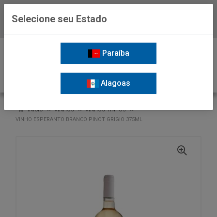
Selecione seu Estado
Baixe já o APP da Nordil
0
Paraíba
Alagoas
VOLTAR
INÍCIO
VINHOS
VINHOS TINTOS
VINHO ESPERANTO BRANCO PINOT GRIGIO 375ML