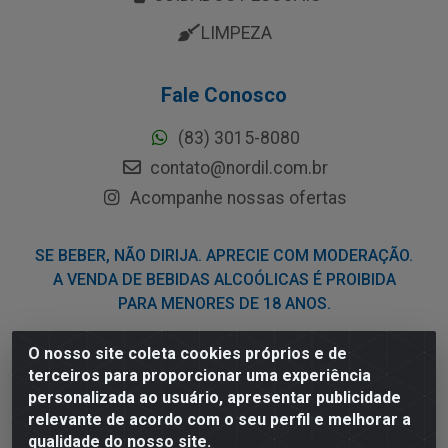
LIMPEZA
Fale Conosco
(83) 3015-8080
contato@nordil.com.br
Acompanhe nossas ofertas
SE BEBER, NÃO DIRIJA. APRECIE COM MODERAÇÃO.
A VENDA DE BEBIDAS ALCOÓLICAS É PROIBIDA
PARA MENORES DE 18 ANOS.
O nosso site coleta cookies próprios e de
Nordil Distribuidora - Avenida Liberdade, 2738, Bloco F -
terceiros para proporcionar uma experiência
Sesi - Bayeux/PB - CEP 58.111-400 - CNPJ
personalizada ao usuário, apresentar publicidade
03.775.813/0001-41
relevante de acordo com o seu perfil e melhorar a
qualidade do nosso site.