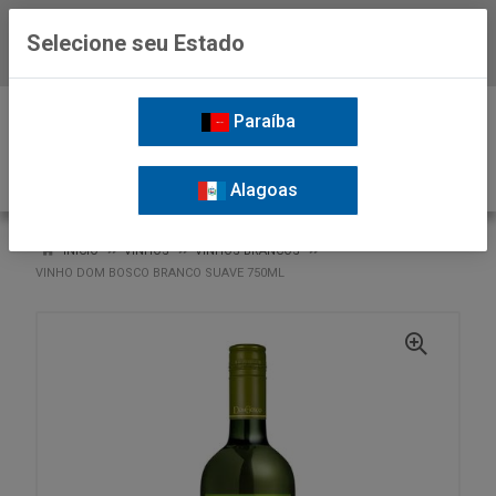
Selecione seu Estado
Baixe já o APP da Nordil
0
Paraíba
Alagoas
VOLTAR
INÍCIO
VINHOS
VINHOS BRANCOS
VINHO DOM BOSCO BRANCO SUAVE 750ML