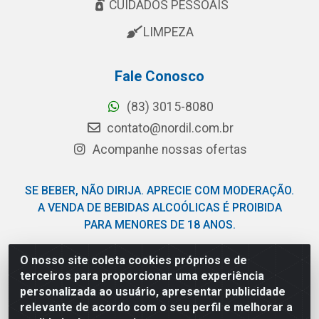
CUIDADOS PESSOAIS
LIMPEZA
Fale Conosco
(83) 3015-8080
contato@nordil.com.br
Acompanhe nossas ofertas
SE BEBER, NÃO DIRIJA. APRECIE COM MODERAÇÃO.
A VENDA DE BEBIDAS ALCOÓLICAS É PROIBIDA
PARA MENORES DE 18 ANOS.
O nosso site coleta cookies próprios e de
Nordil Distribuidora - Avenida Liberdade, 2738, Bloco F -
terceiros para proporcionar uma experiência
Sesi - Bayeux/PB - CEP 58.111-400 - CNPJ
personalizada ao usuário, apresentar publicidade
03.775.813/0001-41
relevante de acordo com o seu perfil e melhorar a