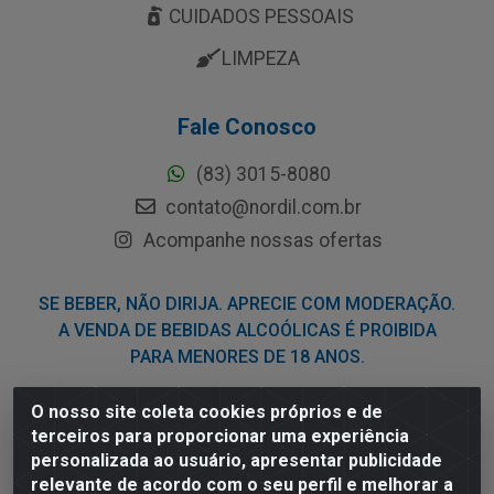
CUIDADOS PESSOAIS
LIMPEZA
Fale Conosco
(83) 3015-8080
contato@nordil.com.br
Acompanhe nossas ofertas
SE BEBER, NÃO DIRIJA. APRECIE COM MODERAÇÃO.
A VENDA DE BEBIDAS ALCOÓLICAS É PROIBIDA
PARA MENORES DE 18 ANOS.
O nosso site coleta cookies próprios e de
Nordil Distribuidora - Avenida Liberdade, 2738, Bloco F -
terceiros para proporcionar uma experiência
Sesi - Bayeux/PB - CEP 58.111-400 - CNPJ
personalizada ao usuário, apresentar publicidade
03.775.813/0001-41
relevante de acordo com o seu perfil e melhorar a