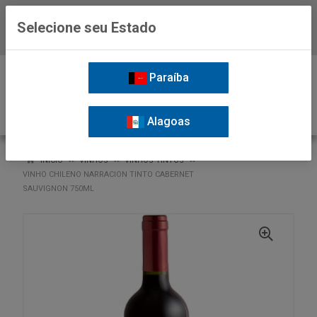
Selecione seu Estado
Baixe já o APP da Nordil
0
Paraíba
Alagoas
VOLTAR
INÍCIO
VINHOS
VINHOS TINTOS
VINHO CHILENO NARRACION TINTO CABERNET
SAUVIGNON 750ML