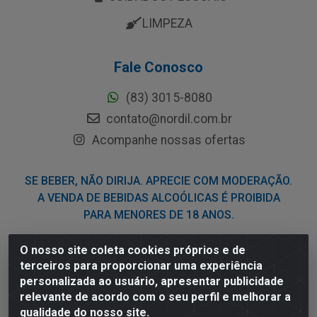
LIMPEZA
Fale Conosco
(83) 3015-8080
contato@nordil.com.br
Acompanhe nossas ofertas
SE BEBER, NÃO DIRIJA. APRECIE COM MODERAÇÃO.
A VENDA DE BEBIDAS ALCOÓLICAS É PROIBIDA
PARA MENORES DE 18 ANOS.
O nosso site coleta cookies próprios e de
Nordil Distribuidora - Avenida Liberdade, 2738, Bloco F -
terceiros para proporcionar uma experiência
Sesi - Bayeux/PB - CEP 58.111-400 - CNPJ
personalizada ao usuário, apresentar publicidade
03.775.813/0001-41
relevante de acordo com o seu perfil e melhorar a
qualidade do nosso site.