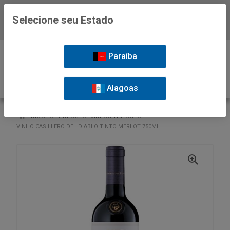
Selecione seu Estado
Baixe já o APP da Nordil
0
Paraíba
Alagoas
VOLTAR
INÍCIO
VINHOS
VINHOS TINTOS
VINHO CASILLERO DEL DIABLO TINTO MERLOT 750ML