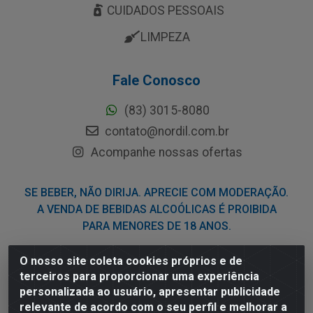
CUIDADOS PESSOAIS
LIMPEZA
Fale Conosco
(83) 3015-8080
contato@nordil.com.br
Acompanhe nossas ofertas
SE BEBER, NÃO DIRIJA. APRECIE COM MODERAÇÃO.
A VENDA DE BEBIDAS ALCOÓLICAS É PROIBIDA
PARA MENORES DE 18 ANOS.
O nosso site coleta cookies próprios e de
Nordil Distribuidora - Avenida Liberdade, 2738, Bloco F -
terceiros para proporcionar uma experiência
Sesi - Bayeux/PB - CEP 58.111-400 - CNPJ
personalizada ao usuário, apresentar publicidade
03.775.813/0001-41
relevante de acordo com o seu perfil e melhorar a