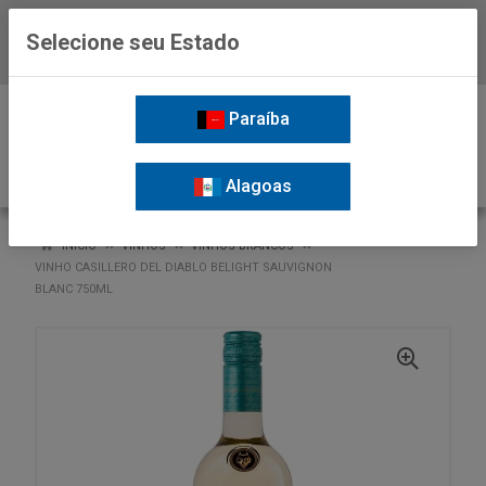
Selecione seu Estado
Baixe já o APP da Nordil
0
Paraíba
Alagoas
VOLTAR
INÍCIO
VINHOS
VINHOS BRANCOS
VINHO CASILLERO DEL DIABLO BELIGHT SAUVIGNON
BLANC 750ML