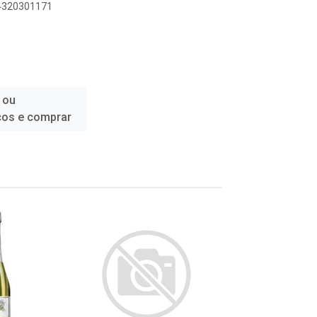
04320301171
 ou
ços e comprar