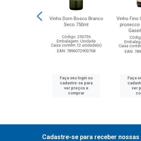
ar Salgado Verde
Vinho Dom Bosco Branco
Vinho Fino 
anco 750ml
Seco 750ml
prosecco
Gaseif
digo: 257618
Código: 250736
Códig
agem: Unidade
Embalagem: Unidade
Embalag
ntém 6 unidade(s)
Caixa contém 12 unidade(s)
Caixa conté
5600781952236
EAN: 7896072903768
EAN: 78
 seu login ou
Faça seu login ou
Faça s
astre-se para
cadastre-se para
cadast
er preços e
ver preços e
ver 
comprar
comprar
co
Cadastre-se para receber nossas 