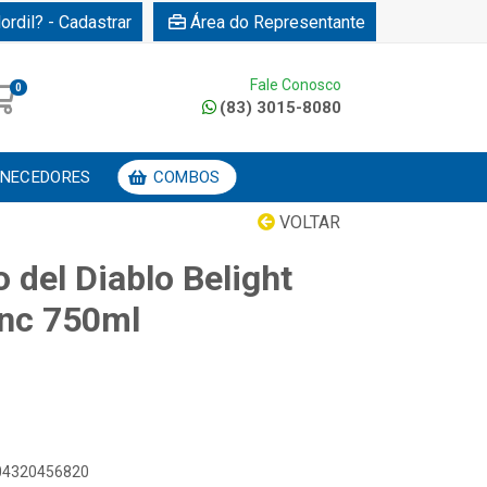
ordil? - Cadastrar
Área do Representante
Fale Conosco
0
(83) 3015-8080
NECEDORES
COMBOS
VOLTAR
o del Diablo Belight
anc 750ml
804320456820