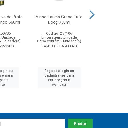
uva de Prata
Vinho Lariela Greco Tufo
Vinho Le Grad
anco 660ml
Docg 750ml
Avelino Docg
250786
Código: 257106
Código: 25
 Unidade
Embalagem: Unidade
Embalagem: U
2 unidade(s)
Caixa contém 6 unidade(s)
Caixa contém 6 u
72923056
EAN: 8033182900020
EAN: 8033182
login ou
Faça seu login ou
Faça seu log
se para
cadastre-se para
cadastre-se
ços e
ver preços e
ver preços
rar
comprar
compra