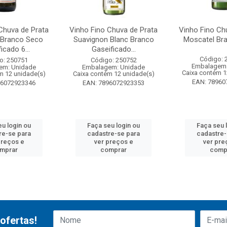
Chuva de Prata
Vinho Fino Chuva de Prata
Vinho Fino Ch
 Branco Seco
Suavignon Blanc Branco
Moscatel Br
icado 6...
Gaseificado...
Código: 
o: 250751
Código: 250752
Embalagem:
em: Unidade
Embalagem: Unidade
Caixa contém 1
m 12 unidade(s)
Caixa contém 12 unidade(s)
EAN: 78960
96072923346
EAN: 7896072923353
eu login ou
Faça seu login ou
Faça seu 
re-se para
cadastre-se para
cadastre-
preços e
ver preços e
ver pre
mprar
comprar
comp
ofertas!