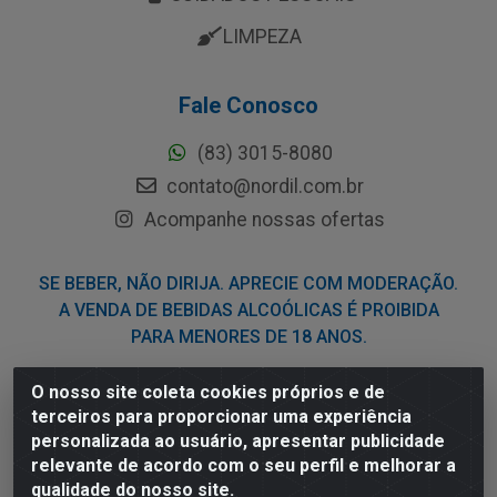
LIMPEZA
Fale Conosco
(83) 3015-8080
contato@nordil.com.br
Acompanhe nossas ofertas
SE BEBER, NÃO DIRIJA. APRECIE COM MODERAÇÃO.
A VENDA DE BEBIDAS ALCOÓLICAS É PROIBIDA
PARA MENORES DE 18 ANOS.
O nosso site coleta cookies próprios e de
Nordil Distribuidora - Avenida Liberdade, 2738, Bloco F -
terceiros para proporcionar uma experiência
Sesi - Bayeux/PB - CEP 58.111-400 - CNPJ
personalizada ao usuário, apresentar publicidade
03.775.813/0001-41
relevante de acordo com o seu perfil e melhorar a
qualidade do nosso site.