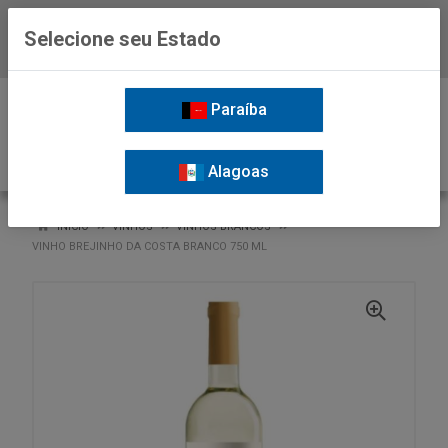
Selecione seu Estado
Baixe já o APP da Nordil
0
Paraíba
Alagoas
VOLTAR
INÍCIO
VINHOS
VINHOS BRANCOS
VINHO BREJINHO DA COSTA BRANCO 750 ML