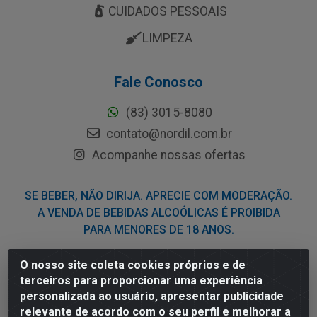
CUIDADOS PESSOAIS
LIMPEZA
Fale Conosco
(83) 3015-8080
contato@nordil.com.br
Acompanhe nossas ofertas
SE BEBER, NÃO DIRIJA. APRECIE COM MODERAÇÃO.
A VENDA DE BEBIDAS ALCOÓLICAS É PROIBIDA
PARA MENORES DE 18 ANOS.
O nosso site coleta cookies próprios e de
Nordil Distribuidora - Avenida Liberdade, 2738, Bloco F -
terceiros para proporcionar uma experiência
Sesi - Bayeux/PB - CEP 58.111-400 - CNPJ
personalizada ao usuário, apresentar publicidade
03.775.813/0001-41
relevante de acordo com o seu perfil e melhorar a