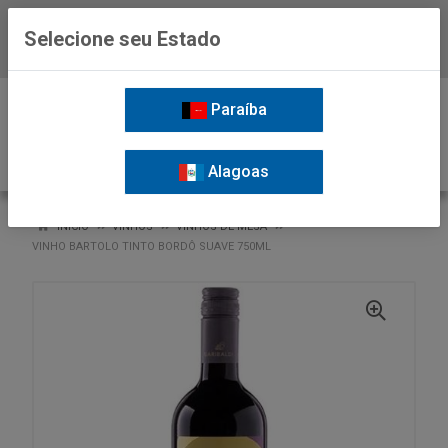
Selecione seu Estado
Baixe já o APP da Nordil
0
Paraíba
Alagoas
VOLTAR
INÍCIO
VINHOS
VINHOS DE MESA
VINHO BARTOLO TINTO BORDÔ SUAVE 750ML